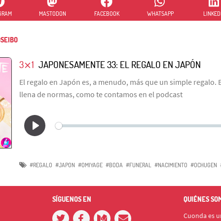
GRAM
MASTODON
FACEBOOK
WHATSAPP
LINKED
SEIBO
3⨯1
JAPONESAMENTE 33: EL REGALO EN JAPÓN
El regalo en Japón es, a menudo, más que un simple regalo. E
llena de normas, como te contamos en el podcast
#REGALO
#JAPON
#OMIYAGE
#BODA
#FUNERAL
#NACIMIENTO
#OCHUGEN
SÍGUENOS EN
QUIÉNES SO
Cuonda es un