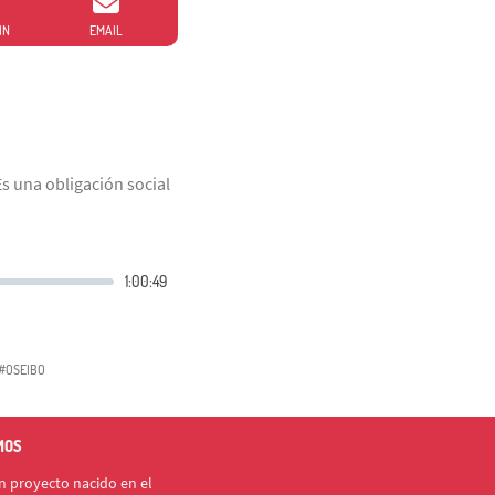
IN
EMAIL
s una obligación social
#OSEIBO
MOS
 proyecto nacido en el