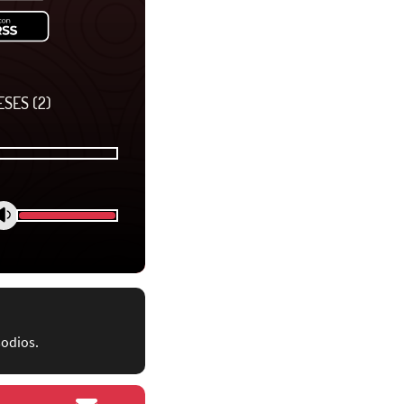
SES (2)
sodios.