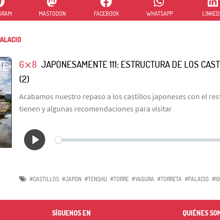
GRAM
MASTODON
FACEBOOK
WHATSAPP
LINKED
ALACIO
6⨯8
JAPONESAMENTE 111: ESTRUCTURA DE LOS CAS
(2)
Acabamos nuestro repaso a los castillos japoneses con el res
tienen y algunas recomendaciones para visitar
#CASTILLOS
#JAPON
#TENSHU
#TORRE
#YAGURA
#TORRETA
#PALACIO
#10
SÍGUENOS EN
QUIÉNES SO