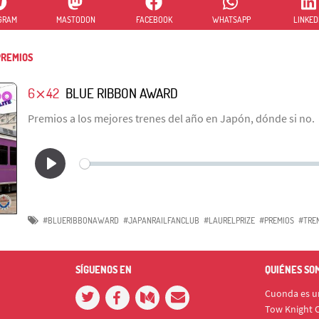
GRAM
MASTODON
FACEBOOK
WHATSAPP
LINKED
REMIOS
6⨯42
BLUE RIBBON AWARD
Premios a los mejores trenes del año en Japón, dónde si no.
#BLUERIBBONAWARD
#JAPANRAILFANCLUB
#LAURELPRIZE
#PREMIOS
#TRE
SÍGUENOS EN
QUIÉNES SO
Cuonda es un
Tow Knight C