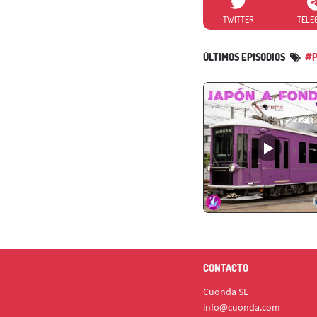
TWITTER
TELE
ÚLTIMOS EPISODIOS
#P
CONTACTO
Cuonda SL
info@cuonda.com