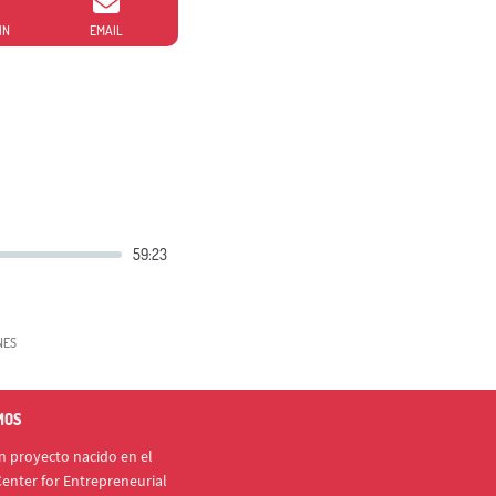
IN
EMAIL
NES
MOS
 proyecto nacido en el
enter for Entrepreneurial