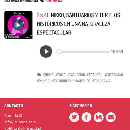
ÚLTIMOS EPISODIOS
#RINNOJI
2⨯41
NIKKO, SANTUARIOS Y TEMPLOS
HISTÓRICOS EN UNA NATURALEZA
ESPECTACULAR
#NIKKO
#TOKIO
#EXCURSION
#TOSHOGU
#FUTARASAN
#RINNOJI
#TAIYUINBYO
#MAUSOLEO
#TOKUGAWA
CONTACTO
SÍGUENOS EN
Cuonda SL
info@cuonda.com
Política de Privacidad