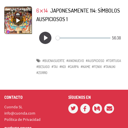
6⨯14
JAPONESAMENTE 114: SÍMBOLOS
AUSPICIOSOS 1
#BUENASUERTE
#ANONUEVO
#AUSPICIOSO
#TORTUGA
#BESUGO
#TAI
#KOI
#CARPA
#KAME
#FENIX
#TANUKI
#ZORRO
CONTACTO
SÍGUENOS EN
Cuonda SL
info@cuonda.com
Política de Privacidad