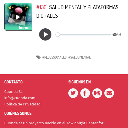
#139
SALUD MENTAL Y PLATAFORMAS
DIGITALES
#REDESSOCIALES
#SALUDMENTAL
CONTACTO
SÍGUENOS EN
Cuonda SL
info@cuonda.com
Política de Privacidad
QUIÉNES SOMOS
Cuonda es un proyecto nacido en el Tow Knight Center for