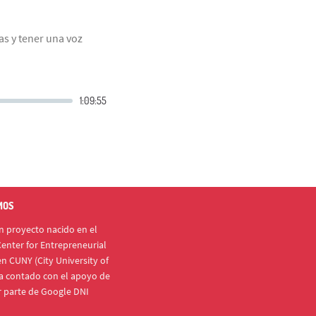
as y tener una voz
MOS
 proyecto nacido en el
enter for Entrepreneurial
n CUNY (City University of
a contado con el apoyo de
r parte de Google DNI