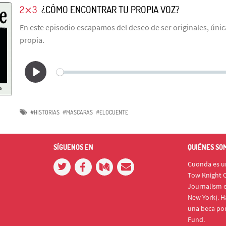
2⨯3
¿CÓMO ENCONTRAR TU PROPIA VOZ?
En este episodio escapamos del deseo de ser originales, únic
propia.
#HISTORIAS
#MASCARAS
#ELOCUENTE
SÍGUENOS EN
QUIÉNES SO
Cuonda es un
Tow Knight C
Journalism e
New York). H
una beca po
Fund.