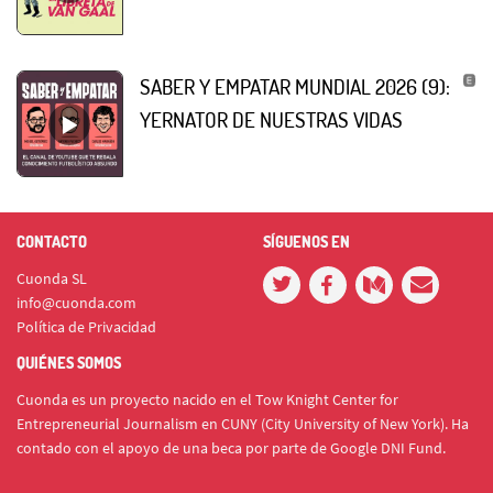
SABER Y EMPATAR MUNDIAL 2026 (9):
YERNATOR DE NUESTRAS VIDAS
CONTACTO
SÍGUENOS EN
Cuonda SL
info@cuonda.com
Política de Privacidad
QUIÉNES SOMOS
Cuonda es un proyecto nacido en el Tow Knight Center for
Entrepreneurial Journalism en CUNY (City University of New York). Ha
contado con el apoyo de una beca por parte de Google DNI Fund.