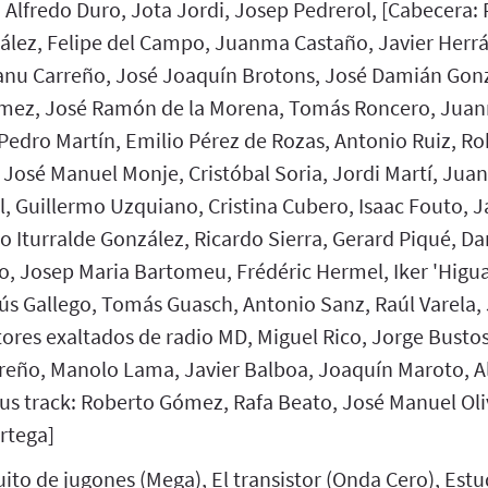
: Alfredo Duro, Jota Jordi, Josep Pedrerol, [Cabecera:
ález, Felipe del Campo, Juanma Castaño, Javier Herráe
nu Carreño, José Joaquín Brotons, José Damián Gonz
mez, José Ramón de la Morena, Tomás Roncero, Juan
Pedro Martín, Emilio Pérez de Rozas, Antonio Ruiz, R
, José Manuel Monje, Cristóbal Soria, Jordi Martí, Ju
, Guillermo Uzquiano, Cristina Cubero, Isaac Fouto, 
 Iturralde González, Ricardo Sierra, Gerard Piqué, Dan
, Josep Maria Bartomeu, Frédéric Hermel, Iker 'Higuaí
s Gallego, Tomás Guasch, Antonio Sanz, Raúl Varela, J
ores exaltados de radio MD, Miguel Rico, Jorge Bustos
eño, Manolo Lama, Javier Balboa, Joaquín Maroto, A
us track: Roberto Gómez, Rafa Beato, José Manuel Oli
rtega]
guito de jugones (Mega), El transistor (Onda Cero), Est