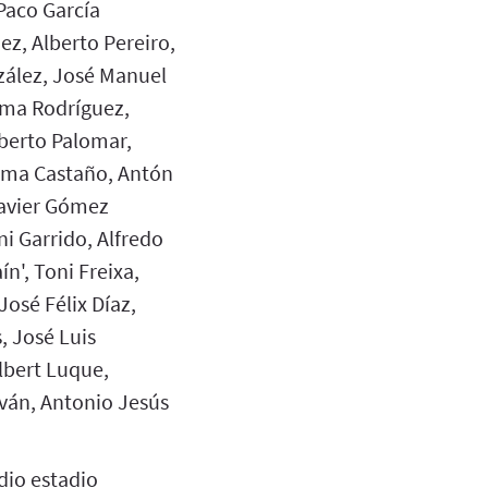
 Paco García
z, Alberto Pereiro,
ález, José Manuel
ma Rodríguez,
oberto Palomar,
anma Castaño, Antón
Javier Gómez
i Garrido, Alfredo
n', Toni Freixa,
osé Félix Díaz,
, José Luis
lbert Luque,
ván, Antonio Jesús
udio estadio