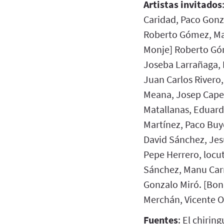
Artistas invitados
Caridad, Paco Gonz
Roberto Gómez, Ma
Monje] Roberto Gó
Joseba Larrañaga, 
Juan Carlos Rivero
Meana, Josep Capel
Matallanas, Eduardo
Martínez, Paco Buyo
David Sánchez, Jesú
Pepe Herrero, locut
Sánchez, Manu Carr
Gonzalo Miró. [Bon
Merchán, Vicente O
Fuentes
: El chirin