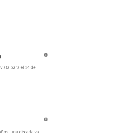
)
ista para el 14 de
años, una década ya,