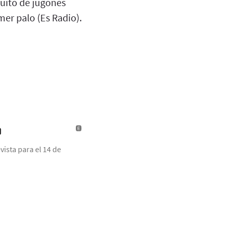
nguito de jugones
er palo (Es Radio).
)
ista para el 14 de