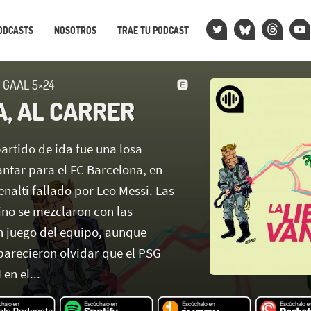
ODCASTS
NOSOTROS
TRAE TU PODCAST
 GAAL 5×24
A, AL CARRER
partido de ida fue una losa
antar para el FC Barcelona, en
enalti fallado por Leo Messi. Las
tino se mezclaron con las
n juego del equipo, aunque
parecieron olvidar que el PSG
en el...