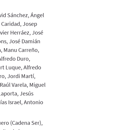
vid Sánchez, Ángel
 Caridad, Josep
vier Herráez, José
ons, José Damián
, Manu Carreño,
Alfredo Duro,
rt Luque, Alfredo
o, Jordi Martí,
 Raúl Varela, Miguel
Laporta, Jesús
ías Israel, Antonio
guero (Cadena Ser),