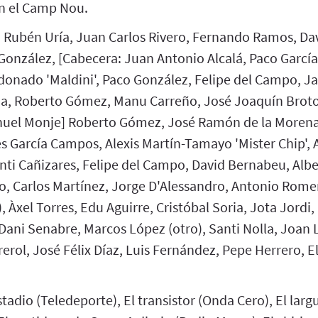
n el Camp Nou.
: Rubén Uría, Juan Carlos Rivero, Fernando Ramos, Da
González, [Cabecera: Juan Antonio Alcalá, Paco García
donado 'Maldini', Paco González, Felipe del Campo, Ja
a, Roberto Gómez, Manu Carreño, José Joaquín Brot
nuel Monje] Roberto Gómez, José Ramón de la Morena
s García Campos, Alexis Martín-Tamayo 'Mister Chip', 
ti Cañizares, Felipe del Campo, David Bernabeu, Albe
o, Carlos Martínez, Jorge D'Alessandro, Antonio Romer
 Àxel Torres, Edu Aguirre, Cristóbal Soria, Jota Jordi,
 Dani Senabre, Marcos López (otro), Santi Nolla, Joan 
erol, José Félix Díaz, Luis Fernández, Pepe Herrero, El
stadio (Teledeporte), El transistor (Onda Cero), El lar