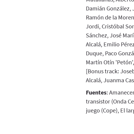
Damián González, J
Ramón de la Morena
Jordi, Cristóbal So
Sánchez, José Marí
Alcalá, Emilio Pére
Duque, Paco Gonzál
Martín Otín 'Petón'
[Bonus track: Jose
Alcalá, Juanma Cas
Fuentes
: Amanecer 
transistor (Onda Ce
juego (Cope), El la