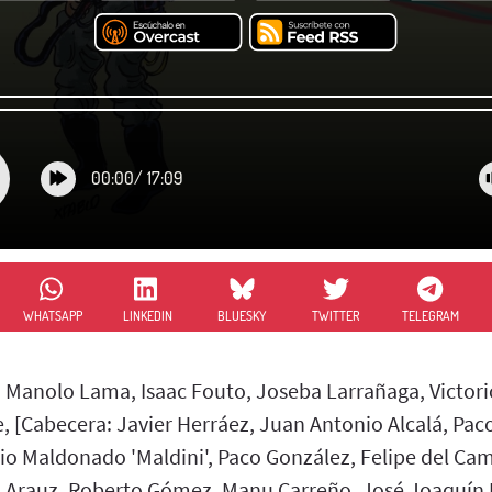
00:00
/
17:09
WHATSAPP
LINKEDIN
BLUESKY
TWITTER
TELEGRAM
: Manolo Lama, Isaac Fouto, Joseba Larrañaga, Victo
, [Cabecera: Javier Herráez, Juan Antonio Alcalá, Pac
lio Maldonado 'Maldini', Paco González, Felipe del C
o Arauz, Roberto Gómez, Manu Carreño, José Joaquín 