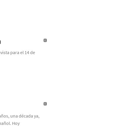
)
ista para el 14 de
años, una década ya,
pañol. Hoy