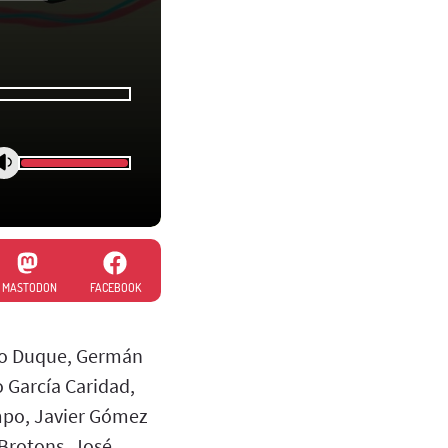
MASTODON
FACEBOOK
rio Duque, Germán
o García Caridad,
ampo, Javier Gómez
Brotons, José