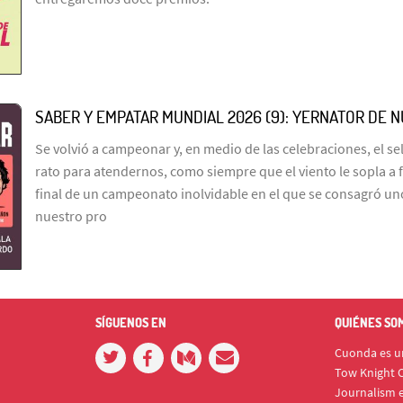
SABER Y EMPATAR MUNDIAL 2026 (9): YERNATOR DE 
Se volvió a campeonar y, en medio de las celebraciones, el s
rato para atendernos, como siempre que el viento le sopla a 
final de un campeonato inolvidable en el que se consagró un
nuestro pro
SÍGUENOS EN
QUIÉNES SO
Cuonda es un
Tow Knight C
Journalism e