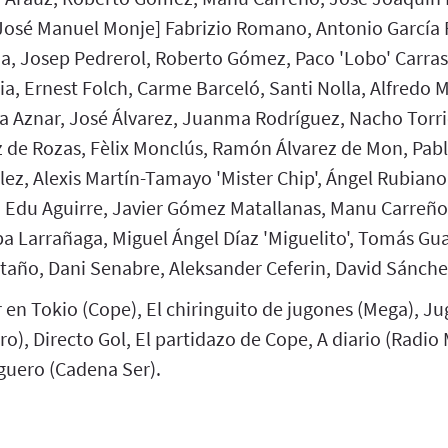
osé Manuel Monje] Fabrizio Romano, Antonio García F
, Josep Pedrerol, Roberto Gómez, Paco 'Lobo' Carras
ria, Ernest Folch, Carme Barceló, Santi Nolla, Alfredo 
a Aznar, José Álvarez, Juanma Rodríguez, Nacho Torr
z de Rozas, Fèlix Monclús, Ramón Álvarez de Mon, Pab
ez, Alexis Martín-Tamayo 'Mister Chip', Ángel Rubiano
, Edu Aguirre, Javier Gómez Matallanas, Manu Carreño,
ba Larrañaga, Miguel Ángel Díaz 'Miguelito', Tomás Gu
taño, Dani Senabre, Aleksander Ceferin, David Sánche
en Tokio (Cope), El chiringuito de jugones (Mega), Ju
ro), Directo Gol, El partidazo de Cope, A diario (Radi
rguero (Cadena Ser).