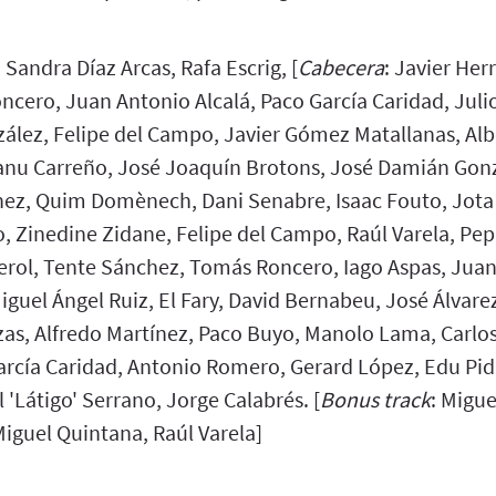
: Sandra Díaz Arcas, Rafa Escrig, [
Cabecera
: Javier Her
ncero, Juan Antonio Alcalá, Paco García Caridad, Jul
zález, Felipe del Campo, Javier Gómez Matallanas, Alb
nu Carreño, José Joaquín Brotons, José Damián Gonz
ez, Quim Domènech, Dani Senabre, Isaac Fouto, Jota 
, Zinedine Zidane, Felipe del Campo, Raúl Varela, Pep
rol, Tente Sánchez, Tomás Roncero, Iago Aspas, Juan 
iguel Ángel Ruiz, El Fary, David Bernabeu, José Álvar
zas, Alfredo Martínez, Paco Buyo, Manolo Lama, Carlo
rcía Caridad, Antonio Romero, Gerard López, Edu Pida
'Látigo' Serrano, Jorge Calabrés. [
Bonus track
: Migue
iguel Quintana, Raúl Varela]