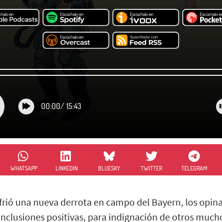
00:00
/
15:43
WHATSAPP
LINKEDIN
BLUESKY
TWITTER
TELEGRAM
frió una nueva derrota en campo del Bayern, los opin
onclusiones positivas, para indignación de otros mucho