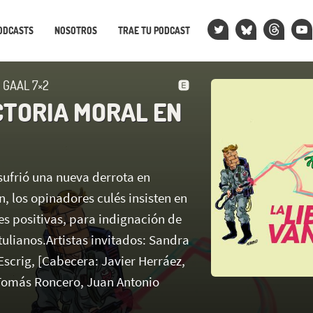
ODCASTS
NOSOTROS
TRAE TU PODCAST
 GAAL 7×2
CTORIA MORAL EN
sufrió una nueva derrota en
, los opinadores culés insisten en
es positivas, para indignación de
ulianos.Artistas invitados: Sandra
Escrig, [Cabecera: Javier Herráez,
Tomás Roncero, Juan Antonio