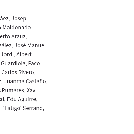
ráez, Josep
io Maldonado
erto Arauz,
ález, José Manuel
Jordi, Albert
 Guardiola, Paco
Carlos Rivero,
ez, Juanma Castaño,
s Pumares, Xavi
l, Edu Aguirre,
l 'Látigo' Serrano,