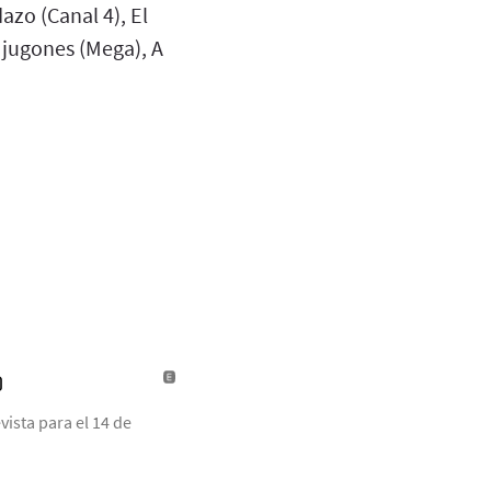
azo (Canal 4), El
 jugones (Mega), A
)
ista para el 14 de