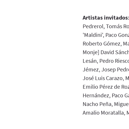
Artistas invitados
Pedrerol, Tomás Ro
'Maldini', Paco Gon
Roberto Gómez, Ma
Monje] David Sánch
Lesán, Pedro Riesco
Jémez, Josep Pedre
José Luis Carazo, M
Emilio Pérez de Ro
Hernández, Paco Ga
Nacho Peña, Miguel 
Amalio Moratalla, M