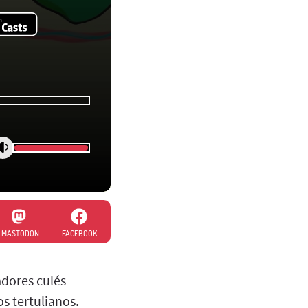
MASTODON
FACEBOOK
adores culés
s tertulianos.