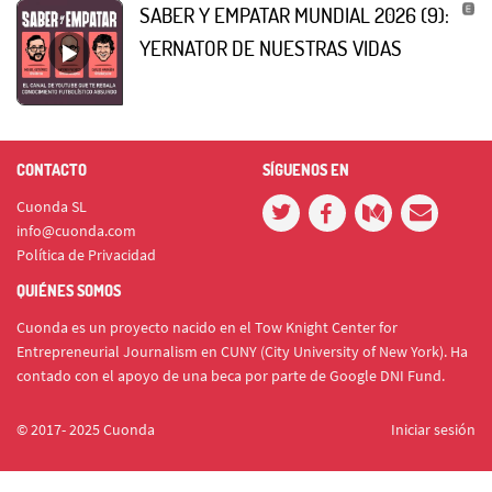
SABER Y EMPATAR MUNDIAL 2026 (9):
YERNATOR DE NUESTRAS VIDAS
CONTACTO
SÍGUENOS EN
Cuonda SL
info@cuonda.com
Política de Privacidad
QUIÉNES SOMOS
Cuonda es un proyecto nacido en el Tow Knight Center for
Entrepreneurial Journalism en CUNY (City University of New York). Ha
contado con el apoyo de una beca por parte de Google DNI Fund.
© 2017- 2025 Cuonda
Iniciar sesión