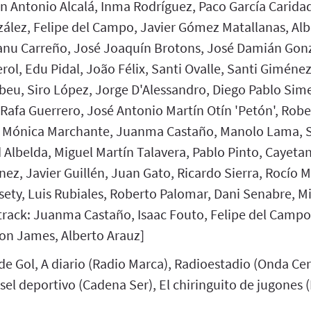
n Antonio Alcalá, Inma Rodríguez, Paco García Carida
zález, Felipe del Campo, Javier Gómez Matallanas, Alb
nu Carreño, José Joaquín Brotons, José Damián Gonz
ol, Edu Pidal, João Félix, Santi Ovalle, Santi Giménez
beu, Siro López, Jorge D'Alessandro, Diego Pablo Sim
 Rafa Guerrero, José Antonio Martín Otín 'Petón', Rob
, Mónica Marchante, Juanma Castaño, Manolo Lama, S
 Albelda, Miguel Martín Talavera, Pablo Pinto, Cayeta
nez, Javier Guillén, Juan Gato, Ricardo Sierra, Rocío M
ety, Luis Rubiales, Roberto Palomar, Dani Senabre, Mi
track: Juanma Castaño, Isaac Fouto, Felipe del Campo
on James, Alberto Arauz]
 de Gol, A diario (Radio Marca), Radioestadio (Onda Ce
sel deportivo (Cadena Ser), El chiringuito de jugones 