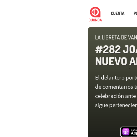
CUENTA
P
LA LIBRETA DE VAN
#282 JOÃ
NUEVO A
El delantero port
de comentarios tr
celebración ante 
sigue pertenecie