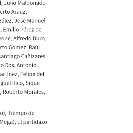
d, Julio Maldonado
erto Arauz,
ález, José Manuel
, Emilio Pérez de
eone, Alfredo Duro,
erto Gómez, Raúl
antiago Cañizares,
no Ros, Antonio
artínez, Felipe del
guel Rico, Sique
, Roberto Morales,
ro), Tiempo de
(Mega), El partidazo