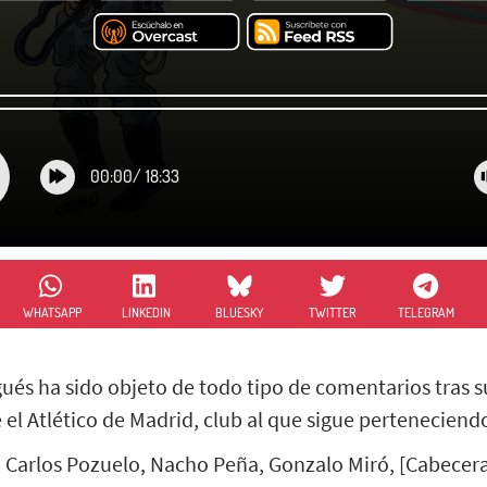
00:00
/
18:33
WHATSAPP
LINKEDIN
BLUESKY
TWITTER
TELEGRAM
ués ha sido objeto de todo tipo de comentarios tras su
 el Atlético de Madrid, club al que sigue perteneciend
: Carlos Pozuelo, Nacho Peña, Gonzalo Miró, [Cabecera