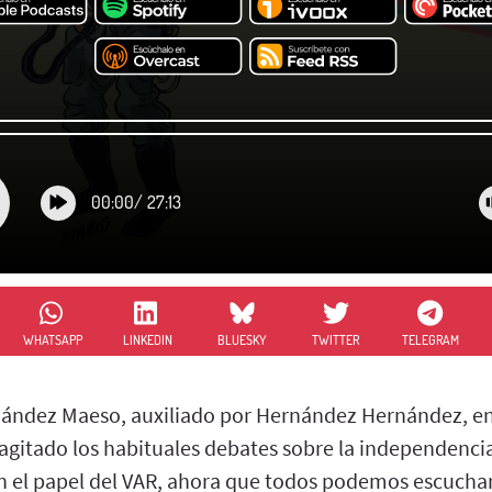
00:00
/
27:13
WHATSAPP
LINKEDIN
BLUESKY
TWITTER
TELEGRAM
rnández Maeso, auxiliado por Hernández Hernández, en
agitado los habituales debates sobre la independencia 
en el papel del VAR, ahora que todos podemos escuchar