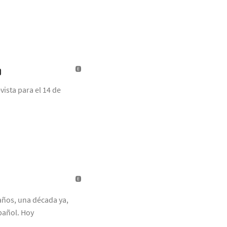
)
ista para el 14 de
años, una década ya,
pañol. Hoy