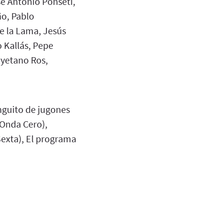
sé Antonio Ponseti,
ño, Pablo
e la Lama, Jesús
 Kallás, Pepe
ayetano Ros,
inguito de jugones
(Onda Cero),
Sexta), El programa