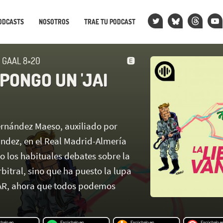
ODCASTS
NOSOTROS
TRAE TU PODCAST
N GAAL 8×20
PONGO UN 'JAI
Hernández Maeso, auxiliado por
dez, en el Real Madrid-Almería
o los habituales debates sobre la
itral, sino que ha puesto la lupa
VAR, ahora que todos podemos