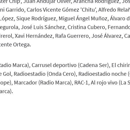
ter Chip', Juan Andújar Oliver, Arancha Rodríguez, Jo
i Garrido, Carlos Vicente Gómez 'Chitu', Alfredo Rela
ópez, Sique Rodríguez, Miguel Ángel Muñoz, Álvaro d
egurola, José Luis Sánchez, Cristina Cubero, Fernando
rerol, Xavi Hernández, Rafa Guerrero, José Álvarez, C
ente Ortega.
(Radio Marca), Carrusel deportivo (Cadena Ser), El chir
de Gol, Radioestadio (Onda Cero), Radioestadio noche 
pe), Marcador (Radio Marca), RAC-1, Al rojo vivo (La 
arca).