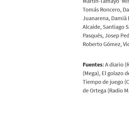
Martín-Tamayo 'Mis
Tomás Roncero, Dan
Juanarena, Damià L
Alcaide, Santiago S
Pasqués, Josep Ped
Roberto Gómez, Vic
Fuentes
: A diario 
(Mega), El golazo 
Tiempo de juego (Co
de Ortega (Radio M