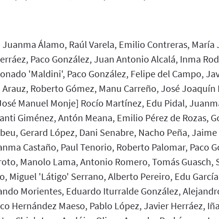
: Juanma Álamo, Raúl Varela, Emilio Contreras, María 
Herráez, Paco González, Juan Antonio Alcalá, Inma Rod
donado 'Maldini', Paco González, Felipe del Campo, J
o Arauz, Roberto Gómez, Manu Carreño, José Joaquín 
osé Manuel Monje] Rocío Martínez, Edu Pidal, Juanm
Santi Giménez, Antón Meana, Emilio Pérez de Rozas, Go
beu, Gerard López, Dani Senabre, Nacho Peña, Jaime
uanma Castaño, Paul Tenorio, Roberto Palomar, Paco G
roto, Manolo Lama, Antonio Romero, Tomás Guasch, S
o, Miguel 'Látigo' Serrano, Alberto Pereiro, Edu Garcí
ando Morientes, Eduardo Iturralde González, Alejand
co Hernández Maeso, Pablo López, Javier Herráez, Iña