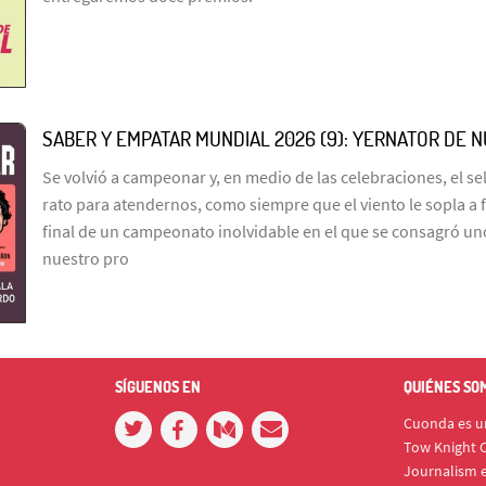
SABER Y EMPATAR MUNDIAL 2026 (9): YERNATOR DE 
Se volvió a campeonar y, en medio de las celebraciones, el s
rato para atendernos, como siempre que el viento le sopla a 
final de un campeonato inolvidable en el que se consagró un
nuestro pro
SÍGUENOS EN
QUIÉNES SO
Cuonda es un
Tow Knight C
Journalism e