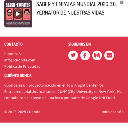
SABER Y EMPATAR MUNDIAL 2026 (9):
YERNATOR DE NUESTRAS VIDAS
CONTACTO
SÍGUENOS EN
Cuonda SL
info@cuonda.com
Política de Privacidad
QUIÉNES SOMOS
Cuonda es un proyecto nacido en el Tow Knight Center for
Entrepreneurial Journalism en CUNY (City University of New York). Ha
contado con el apoyo de una beca por parte de Google DNI Fund.
© 2017- 2025 Cuonda
Iniciar sesión