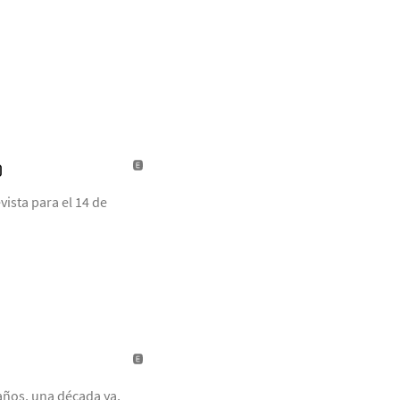
)
ista para el 14 de
años, una década ya,