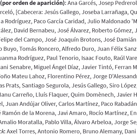
 (por orden de aparición)
: Ana Garcés, Josep Pedrerol
celó, [Cabecera: Jesús Gallego, Joseba Larrañaga, Qui
a Rodríguez, Paco García Caridad, Julio Maldonado 'M
ález, David Bernabeu, José Álvarez, Roberto Gómez,
elipe del Campo, José Joaquín Brotons, José Damián
 Buyo, Tomás Roncero, Alfredo Duro, Juan Félix Sanz,
uanma Rodríguez, Paul Tenorio, Isaac Fouto, Raúl Vare
ni Senabre, Miguel Ángel Díaz, Javier Tintó, Ferran M
Toño Mateu Lahoz, Florentino Pérez, Jorge D'Alessand
as Prats, Santiago Segurola, Jesús Gallego, Siro López
anu Carreño, Lluís Flaquer, Quim Domènech, Javier 
l, Juan Andújar Oliver, Carlos Martínez, Paco Rabadán
é Ramón de la Morena, Javi Amaro, Rocío Martínez, En
malio Moratalla, Pablo Villa, Álvaro Arbeloa, Jorge S
ck
: Axel Torres, Antonio Romero, Bruno Alemany, Dani