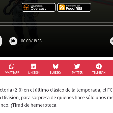
00:00
/
18:25
WHATSAPP
LINKEDIN
BLUESKY
TWITTER
TELEGRAM
oria (2-0) en el último clásico de la temporada, el F
ra División, para sorpresa de quienes hace sólo unos 
nco. ¡Tirad de hemeroteca!