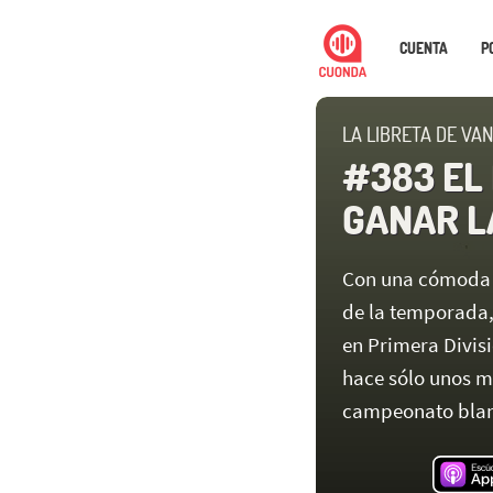
CUENTA
P
LA LIBRETA DE VA
#383 EL 
GANAR LA
Con una cómoda vi
de la temporada, 
en Primera Divis
hace sólo unos m
campeonato blan