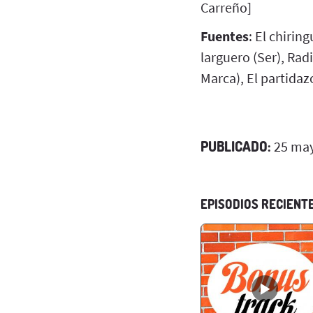
Carreño]
Fuentes
: El chirin
larguero (Ser), Rad
Marca), El partida
PUBLICADO:
25 may
EPISODIOS RECIENT