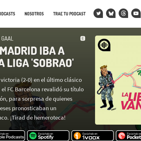
ODCASTS
NOSOTROS
TRAE TU PODCAST
N GAAL
MADRID IBA A
 LIGA 'SOBRAO'
ctoria (2-0) en el último clásico
el FC Barcelona revalidó su título
ión, para sorpresa de quienes
eses pronosticaban un
co. ¡Tirad de hemeroteca!