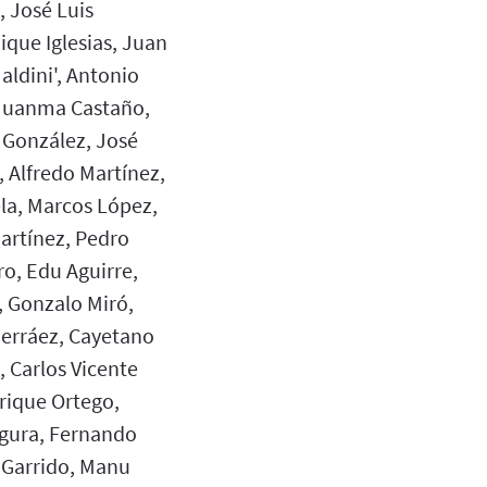
, José Luis
que Iglesias, Juan
aldini', Antonio
 Juanma Castaño,
 González, José
 Alfredo Martínez,
la, Marcos López,
artínez, Pedro
ro, Edu Aguirre,
, Gonzalo Miró,
Herráez, Cayetano
, Carlos Vicente
rique Ortego,
egura, Fernando
 Garrido, Manu