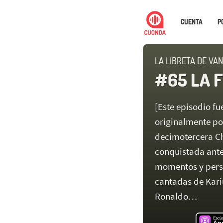
CUENTA
P
LA LIBRETA DE VA
#65 LA F
[Este episodio f
originalmente po
decimotercera C
conquistada ante
momentos y person
cantadas de Kariu
Ronaldo…