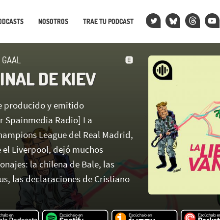
ODCASTS
NOSOTROS
TRAE TU PODCAST
N GAAL
INAL DE KIEV
ue producido y emitido
r Spainmedia Radio] La
hampions League del Real Madrid,
 el Liverpool, dejó muchos
ajes: la chilena de Bale, las
s, las declaraciones de Cristiano