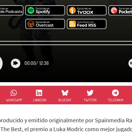
00:00
/
12:38
WHATSAPP
LINKEDIN
BLUESKY
TWITTER
TELEGRAM
 producido y emitido originalmente por Spainmedia R
A The Best, el premio a Luka Modric como mejor jugado