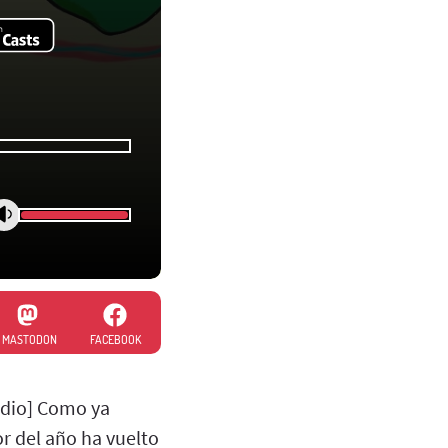
MASTODON
FACEBOOK
adio] Como ya
r del año ha vuelto