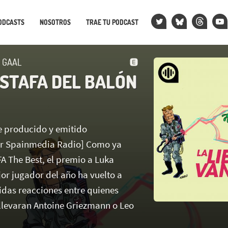
ODCASTS
NOSOTROS
TRAE TU PODCAST
N GAAL
ESTAFA DEL BALÓN
ue producido y emitido
or Spainmedia Radio] Como ya
FA The Best, el premio a Luka
r jugador del año ha vuelto a
das reacciones entre quienes
 llevaran Antoine Griezmann o Leo