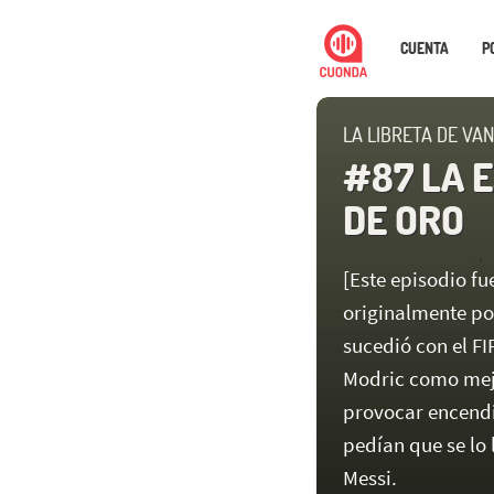
CUENTA
P
LA LIBRETA DE VA
#87 LA 
DE ORO
[Este episodio f
originalmente p
sucedió con el FI
Modric como mejo
provocar encendi
pedían que se lo
Messi.