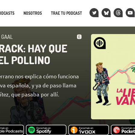
ODCASTS
NOSOTROS
TRAE TU PODCAST
N GAAL
RACK: HAY QUE
EL POLLINO
Serrano nos explica cómo funciona
iva española, y ya de paso llama
tez, que pasaba por allí.