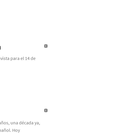
)
ista para el 14 de
años, una década ya,
pañol. Hoy