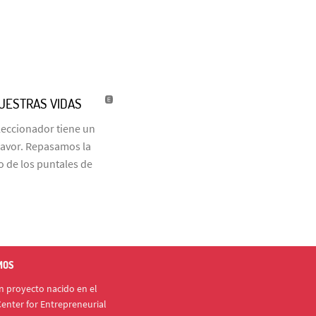
NUESTRAS VIDAS
eleccionador tiene un
favor. Repasamos la
o de los puntales de
MOS
 proyecto nacido en el
enter for Entrepreneurial