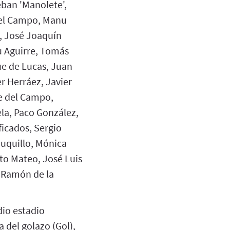
ban 'Manolete',
del Campo, Manu
, José Joaquín
u Aguirre, Tomás
e de Lucas, Juan
r Herráez, Javier
pe del Campo,
la, Paco González,
icados, Sergio
uquillo, Mónica
to Mateo, José Luis
 Ramón de la
dio estadio
a del golazo (Gol),