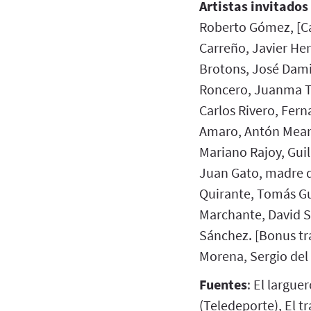
Artistas invitados
Roberto Gómez, [Ca
Carreño, Javier He
Brotons, José Dami
Roncero, Juanma Tr
Carlos Rivero, Fer
Amaro, Antón Meana
Mariano Rajoy, Gui
Juan Gato, madre d
Quirante, Tomás Gu
Marchante, David S
Sánchez. [Bonus tr
Morena, Sergio del
Fuentes
: El largue
(Teledeporte), El t