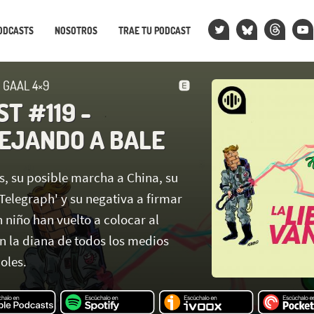
ODCASTS
NOSOTROS
TRAE TU PODCAST
 GAAL 4×9
T #119 -
EJANDO A BALE
s, su posible marcha a China, su
 Telegraph' y su negativa a firmar
 niño han vuelto a colocar al
n la diana de todos los medios
oles.