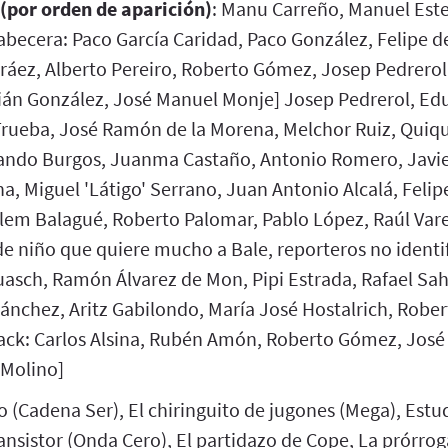
 (por orden de aparición)
: Manu Carreño, Manuel Este
becera: Paco García Caridad, Paco González, Felipe 
rráez, Alberto Pereiro, Roberto Gómez, Josep Pedrerol
án González, José Manuel Monje] Josep Pedrerol, Ed
ueba, José Ramón de la Morena, Melchor Ruiz, Quiqu
nando Burgos, Juanma Castaño, Antonio Romero, Javie
, Miguel 'Látigo' Serrano, Juan Antonio Alcalá, Feli
llem Balagué, Roberto Palomar, Pablo López, Raúl Vare
e niño que quiere mucho a Bale, reporteros no identif
asch, Ramón Álvarez de Mon, Pipi Estrada, Rafael Sah
ánchez, Aritz Gabilondo, María José Hostalrich, Rober
ack: Carlos Alsina, Rubén Amón, Roberto Gómez, José
 Molino]
ro (Cadena Ser), El chiringuito de jugones (Mega), Estu
ransistor (Onda Cero), El partidazo de Cope, La prórrog