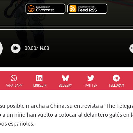
00:00
/
14:09
WHATSAPP
LINKEDIN
BLUESKY
TWITTER
TELEGRAM
 su posible marcha a China, su entrevista a 'The Telegr
 a un niño han vuelto a colocar al delantero galés en 
vos españoles.