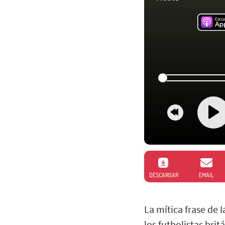
DESCARGAR
EMAIL
La mítica frase de 
los futbolistas brit