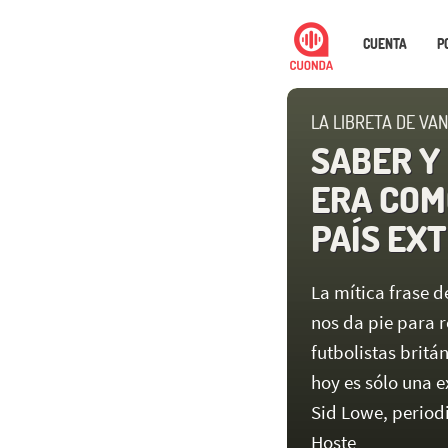
CUENTA
P
LA LIBRETA DE VA
SABER Y
ERA COM
PAÍS EX
La mítica frase d
nos da pie para r
futbolistas britán
hoy es sólo una 
Sid Lowe, periodi
Hoste