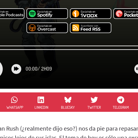
00:00
/
2H09
WHATSAPP
LINKEDIN
BLUESKY
TWITTER
TELEGRAM
Ian Rush (¿realmente dijo eso?) nos da pie para repasa
ánicos lejos de sus islas. El tema de hoy es sólo una exc