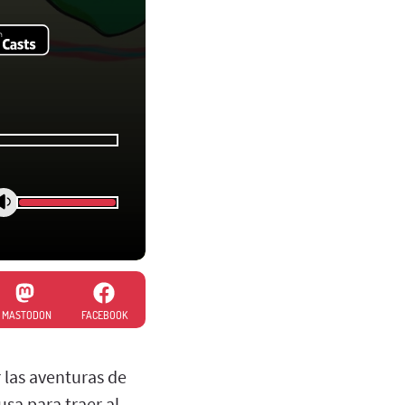
MASTODON
FACEBOOK
r las aventuras de
usa para traer al