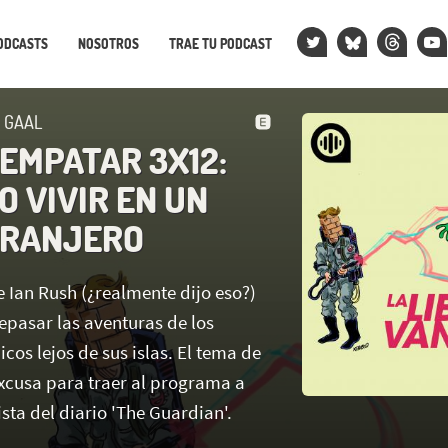
ODCASTS
NOSOTROS
TRAE TU PODCAST
N GAAL
 EMPATAR 3X12:
O VIVIR EN UN
TRANJERO
e Ian Rush (¿realmente dijo eso?)
epasar las aventuras de los
icos lejos de sus islas. El tema de
excusa para traer al programa a
sta del diario 'The Guardian'.