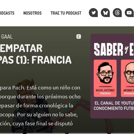
ODCASTS
NOSOTROS
TRAE TU PODCAST
N GAAL
 EMPATAR
S (1): FRANCIA
a para Pach. Está como un niño con
porque durante los próximos ocho
pasar de forma cronológica la
rocopa. Por su alguien no lo sabe,
ción, cuya fase final se disputó