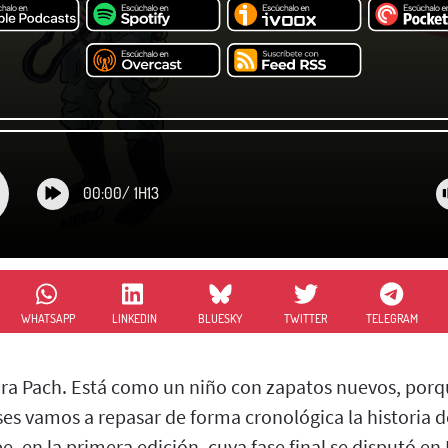
00:00
/
1H13
WHATSAPP
LINKEDIN
BLUESKY
TWITTER
TELEGRAM
para Pach. Está como un niño con zapatos nuevos, porq
s vamos a repasar de forma cronológica la historia d
e, en la primera edición, cuya fase final se disputó en