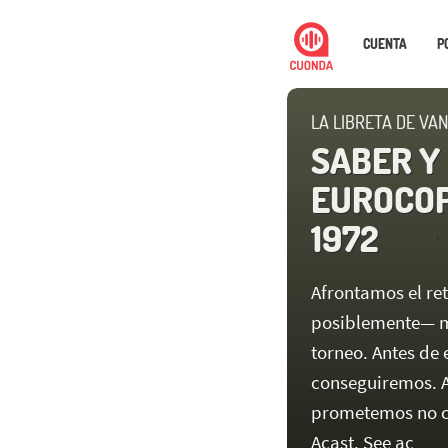
CUENTA
P
LA LIBRETA DE VA
SABER Y
EUROCOP
1972
Afrontamos el ret
posiblemente— má
torneo. Antes de
conseguiremos. A
prometemos no ci
Acast. See ac