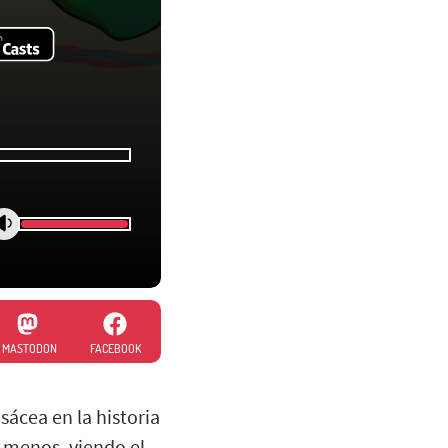
MASTODON
FACEBOOK
ácea en la historia
 menos, viendo el