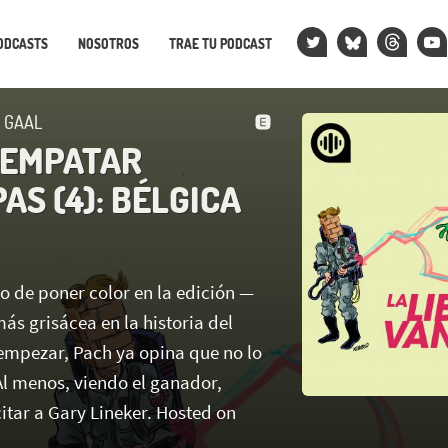
ODCASTS
NOSOTROS
TRAE TU PODCAST
N GAAL
 EMPATAR
AS (4): BÉLGICA
o de poner color en la edición —
s grisácea en la historia del
 empezar, Pach ya opina que no lo
l menos, viendo el ganador,
tar a Gary Lineker. Hosted on