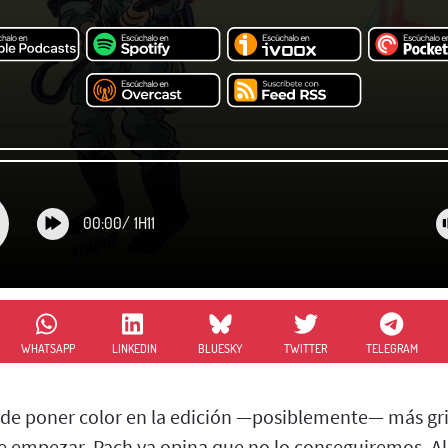
00:00
/
1H11
WHATSAPP
LINKEDIN
BLUESKY
TWITTER
TELEGRAM
 de poner color en la edición —posiblemente— más gris
de empezar, Pach ya opina que no lo conseguiremos. Al