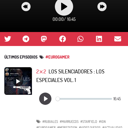
00:00
/
16:45
ÚLTIMOS EPISODIOS
#EUROGAMER
2⨯2
LOS SILENCIADORES : LOS
ESPECIALES VOL. 1
#RUBIALES
#MARRUECOS
#STARFIELD
#IGN
#EUROGAMER
#MERISTATION
#VIDEOJUEGOS
#ACTUALIDAD