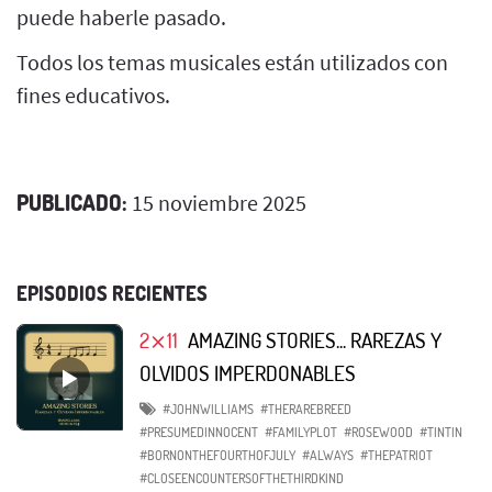
puede haberle pasado.
Todos los temas musicales están utilizados con
fines educativos.
PUBLICADO:
15 noviembre 2025
EPISODIOS RECIENTES
2⨯11
AMAZING STORIES... RAREZAS Y
OLVIDOS IMPERDONABLES
#JOHNWILLIAMS
#THERAREBREED
#PRESUMEDINNOCENT
#FAMILYPLOT
#ROSEWOOD
#TINTIN
#BORNONTHEFOURTHOFJULY
#ALWAYS
#THEPATRIOT
#CLOSEENCOUNTERSOFTHETHIRDKIND