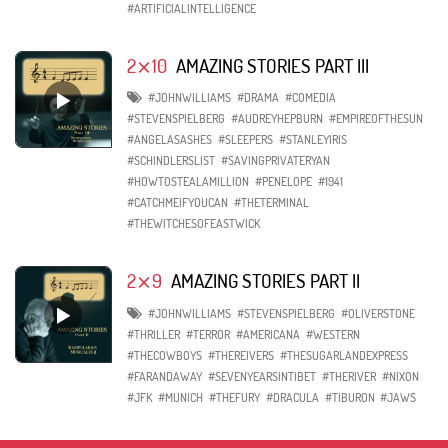
#ARTIFICIALINTELLIGENCE
2⨯10
AMAZING STORIES PART III
#JOHNWILLIAMS
#DRAMA
#COMEDIA
#STEVENSPIELBERG
#AUDREYHEPBURN
#EMPIREOFTHESUN
#ANGELASASHES
#SLEEPERS
#STANLEYIRIS
#SCHINDLERSLIST
#SAVINGPRIVATERYAN
#HOWTOSTEALAMILLION
#PENELOPE
#1941
#CATCHMEIFYOUCAN
#THETERMINAL
#THEWITCHESOFEASTWICK
2⨯9
AMAZING STORIES PART II
#JOHNWILLIAMS
#STEVENSPIELBERG
#OLIVERSTONE
#THRILLER
#TERROR
#AMERICANA
#WESTERN
#THECOWBOYS
#THEREIVERS
#THESUGARLANDEXPRESS
#FARANDAWAY
#SEVENYEARSINTIBET
#THERIVER
#NIXON
#JFK
#MUNICH
#THEFURY
#DRACULA
#TIBURON
#JAWS