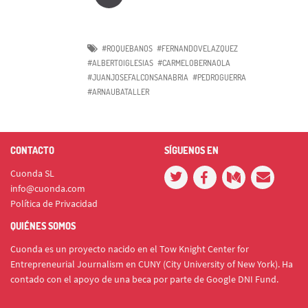
#ROQUEBANOS
#FERNANDOVELAZQUEZ
#ALBERTOIGLESIAS
#CARMELOBERNAOLA
#JUANJOSEFALCONSANABRIA
#PEDROGUERRA
#ARNAUBATALLER
CONTACTO
SÍGUENOS EN
Cuonda SL
info@cuonda.com
Política de Privacidad
QUIÉNES SOMOS
Cuonda es un proyecto nacido en el Tow Knight Center for
Entrepreneurial Journalism en CUNY (City University of New York). Ha
contado con el apoyo de una beca por parte de Google DNI Fund.