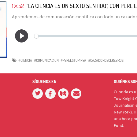
1⨯52
"LA CIENCIA ES UN SEXTO SENTIDO", CON PERE 
Aprendemos de comunicación científica con todo un cazador
#CIENCIA
#COMUNICACION
#PEREESTUPINYA
#CAZADORDECEREBROS
SÍGUENOS EN
QUIÉNES SO
Cuonda es un
Tow Knight C
Journalism e
New York). H
una beca po
Fund.