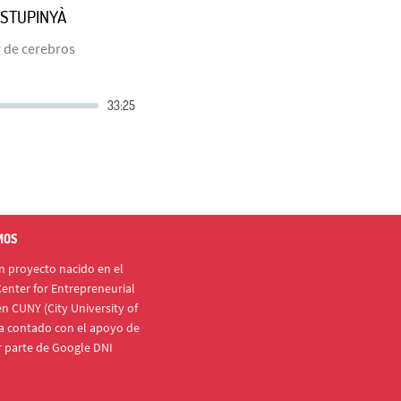
ESTUPINYÀ
 de cerebros
MOS
 proyecto nacido en el
enter for Entrepreneurial
n CUNY (City University of
a contado con el apoyo de
r parte de Google DNI