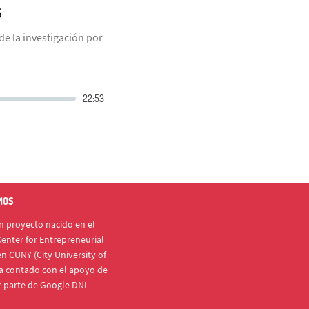
S
e la investigación por
MOS
 proyecto nacido en el
enter for Entrepreneurial
n CUNY (City University of
a contado con el apoyo de
r parte de Google DNI