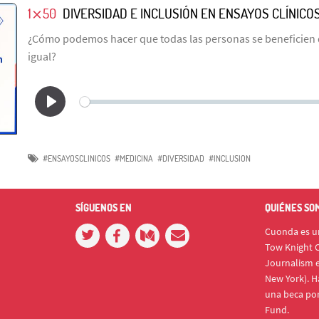
1⨯50
DIVERSIDAD E INCLUSIÓN EN ENSAYOS CLÍNICO
¿Cómo podemos hacer que todas las personas se beneficien d
igual?
#ENSAYOSCLINICOS
#MEDICINA
#DIVERSIDAD
#INCLUSION
SÍGUENOS EN
QUIÉNES SO
Cuonda es un
Tow Knight C
Journalism e
New York). H
una beca po
Fund.