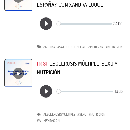
ESPAÑA?, CON XANDRA LUQUE
#COCINA
#SALUD
#HOSPITAL
#MEDICINA
#NUTRICION
1⨯31
ESCLEROSIS MÚLTIPLE: SEXO Y
NUTRICIÓN
#ESCLEROSISMULTIPLE
#SEXO
#NUTRICION
#ALIMENTACION