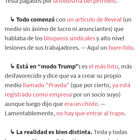
Tesla pagados por
la industria del petróleo
.
↳
Todo comenzó
con
un artículo de Reveal
(un
medio sin ánimo de lucro ni anunciantes) que
hablaba de los
bloqueos sindicales
y alto nivel
lesiones de sus trabajadores. — Aquí un
buen hilo
.
↳
Está en “modo Trump”:
es
el más listo
, más
desfavorecido y dice que va a crear su propio
medio
llamado “Pravda”
(que por cierto,
ya está
registrado como empresa
por un socio suyo)
aunque luego dijo que
era un chiste
. —
Lamentablemente,
no hay que entrar al trapo
.
↳
La realidad es bien distinta.
Tesla y todas