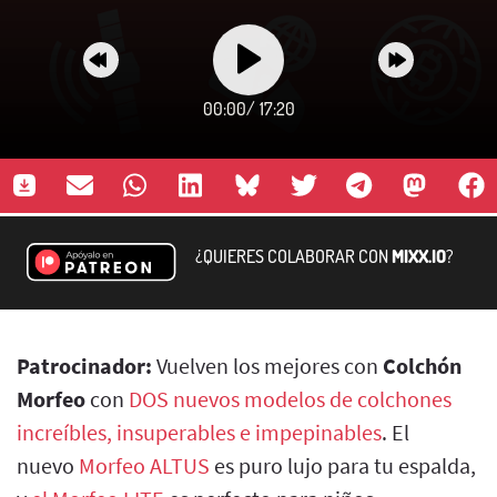
00:00
/
17:20
¿QUIERES COLABORAR CON
MIXX.IO
?
Patrocinador:
Vuelven los mejores con
Colchón
Morfeo
con
DOS nuevos modelos de colchones
increíbles, insuperables e impepinables
. El
nuevo
Morfeo ALTUS
es puro lujo para tu espalda,