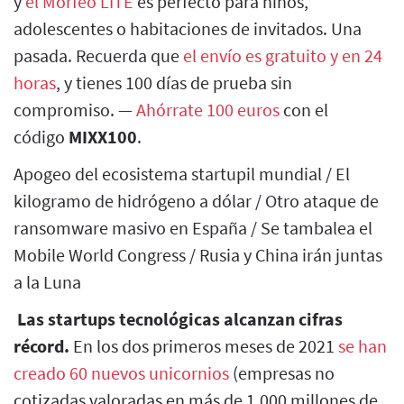
y
el Morfeo LITE
es perfecto para niños,
adolescentes o habitaciones de invitados. Una
pasada. Recuerda que
el envío es gratuito y en 24
horas
, y tienes 100 días de prueba sin
compromiso. —
Ahórrate 100 euros
con el
código
MIXX100
.
Apogeo del ecosistema startupil mundial / El
kilogramo de hidrógeno a dólar / Otro ataque de
ransomware masivo en España / Se tambalea el
Mobile World Congress / Rusia y China irán juntas
a la Luna
Las startups tecnológicas alcanzan cifras
récord.
En los dos primeros meses de 2021
se han
creado 60 nuevos unicornios
(empresas no
cotizadas valoradas en más de 1.000 millones de