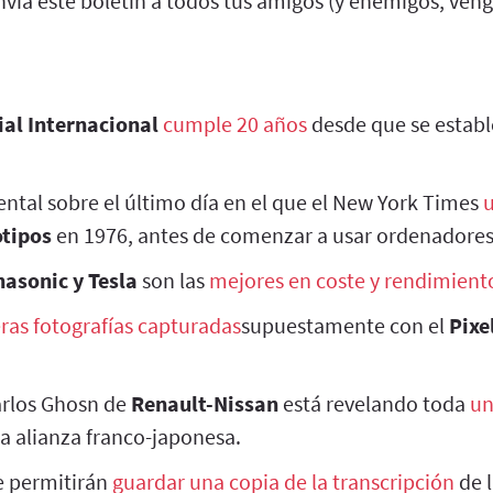
vía este boletín a todos tus amigos (y enemigos, veng
ial Internacional
cumple 20 años
desde que se establ
tal sobre el último día en el que el New York Times
u
otipos
en 1976, antes de comenzar a usar ordenadores
asonic y Tesla
son las
mejores en coste y rendimient
ras fotografías capturadas
supuestamente con el
Pixel
arlos Ghosn de
Renault-Nissan
está revelando toda
un
a alianza franco-japonesa.
e permitirán
guardar una copia de la transcripción
de 