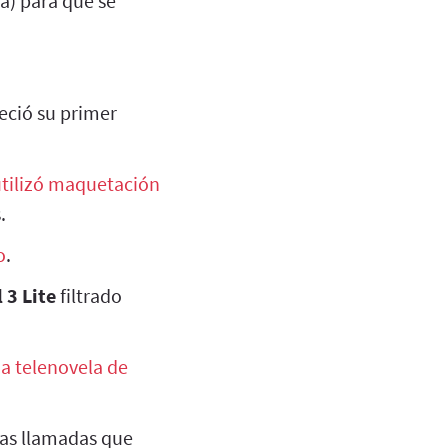
a) para que se
eció su primer
tilizó maquetación
.
o
.
 3 Lite
filtrado
a telenovela de
las llamadas que