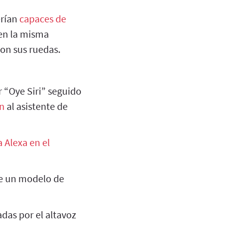
erían
capaces de
en la misma
con sus ruedas.
r “Oye Siri” seguido
an
al asistente de
 Alexa en el
de un modelo de
adas por el altavoz