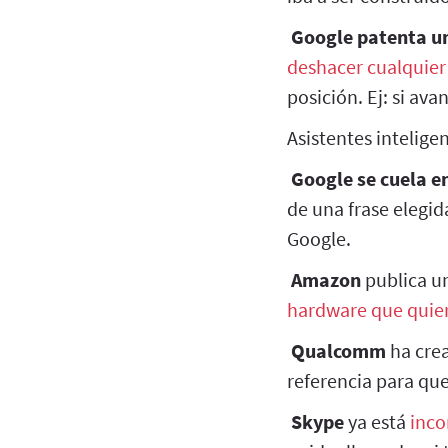
Google patenta un
deshacer cualquie
posición. Ej: si av
Asistentes intelige
Google se cuela en
de una frase elegid
Google.
Amazon
publica un
hardware que quie
Qualcomm
ha cre
referencia para que
Skype
ya está
inco