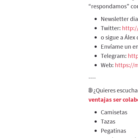
“respondamos” con
Newsletter dia
Twitter:
http:
o sigue a Álex
Envíame un e
Telegram:
htt
Web:
https://m
----
🌐 ¿Quieres escuch
ventajas ser cola
Camisetas
Tazas
Pegatinas