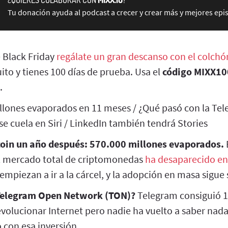
Tu donación ayuda al podcast a crecer y crear más y mejores epi
 Black Friday
regálate un gran descanso con el colchó
uito y tienes 100 días de prueba. Usa el
código MIXX10
.
illones evaporados en 11 meses / ¿Qué pasó con la T
e cuela en Siri / LinkedIn también tendrá Stories
coin un año después: 570.000 millones evaporados.
el mercado total de criptomonedas
ha desaparecido en
mpiezan a ir a la cárcel, y la adopción en masa sigue s
 Telegram Open Network (TON)?
Telegram consiguió 1
evolucionar Internet pero nadie ha vuelto a saber nad
o con esa inversión.