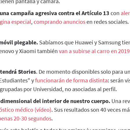
tienen pantalla y cámara.
na campaña agresiva contra el Artículo 13
con
ale
gina especial
,
comprando anuncios
en redes sociales.
móvil plegable.
Sabíamos que Huawei y Samsung tien
Lenovo y Xiaomi también
van a subirse al carro en 2019
tendrá Stories
. De momento disponibles solo para uni
Estudiantes” y
funcionarán de forma distinta
: serán v
rupadas por Universidad, no asociadas al perfil.
idimensional del interior de nuestro cuerpo.
Una rev
stico médico (vídeo)
. Sus resultados son 40 veces má
penas 20-30 segundos
.