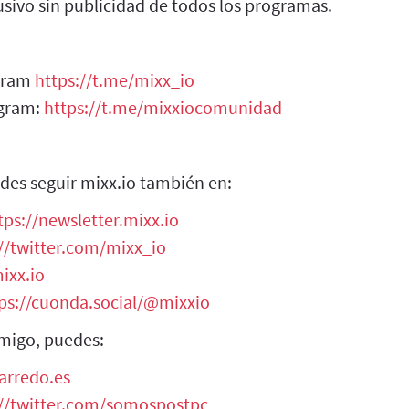
sivo sin publicidad de todos los programas.
egram
https://t.me/mixx_io
egram:
https://t.me/mixxiocomunidad
des seguir mixx.io también en:
tps://newsletter.mixx.io
//twitter.com/mixx_io
ixx.io
ps://cuonda.social/@mixxio
migo, puedes:
arredo.es
://twitter.com/somospostpc