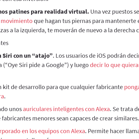
os patines para realidad virtual.
Una vez puestos s
r movimiento
que hagan tus piernas para mantenerte 
anzas a la izquierda, te moverán de nuevo a la derecha 
ntes
 Siri con un “atajo”
. Los usuarios de iOS podrán deci
a (“Oye Siri pide a Google”) y luego
decir lo que quier
 kit de desarrollo para que cualquier fabricante
ponga
ra
.
ado unos
auriculares inteligentes con Alexa
. Se trata 
 fabricantes menores sean capaces de crear similares.
rporado en los equipos con Alexa
. Permite hacer llam