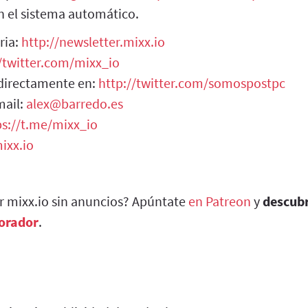
 el sistema automático.
ria:
http://newsletter.mixx.io
//twitter.com/mixx_io
 directamente en:
http://twitter.com/somospostpc
mail:
alex@barredo.es
ps://t.me/mixx_io
ixx.io
ar mixx.io sin anuncios? Apúntate
en Patreon
y
descub
borador
.