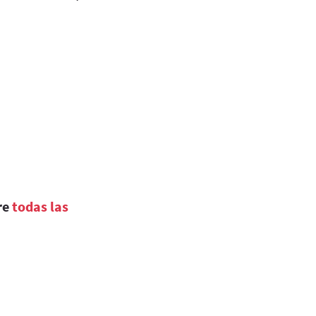
re
todas las