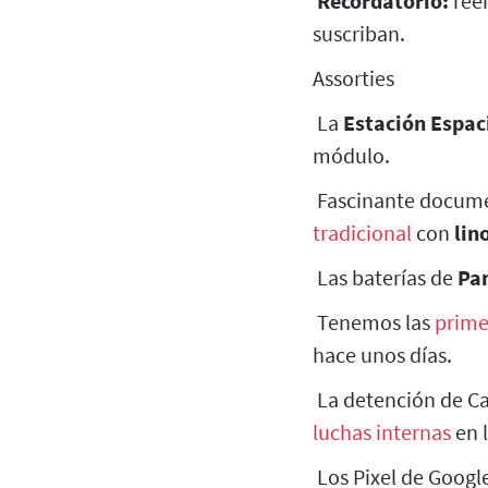
Recordatorio:
reen
suscriban.
Assorties
La
Estación Espac
módulo.
Fascinante documen
tradicional
con
lin
Las baterías de
Pan
Tenemos las
prime
hace unos días.
La detención de C
luchas internas
en l
Los Pixel de Googl