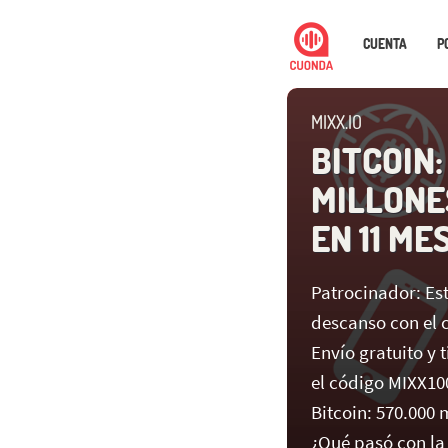
CUENTA
P
MIXX.IO
BITCOIN:
MILLONE
EN 11 ME
Patrocinador: Est
descanso con el 
Envío gratuito y 
el código MIXX10
Bitcoin: 570.000
¿Qué pasó con la