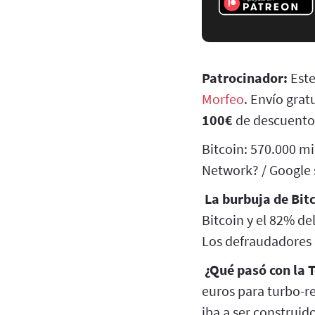
Patrocinador:
Este
Morfeo
. Envío grat
100€
de descuento
Bitcoin: 570.000 m
Network? / Google s
La burbuja de Bit
Bitcoin y el 82% d
Los defraudadores e
¿Qué pasó con la
euros para turbo-r
iba a ser construid