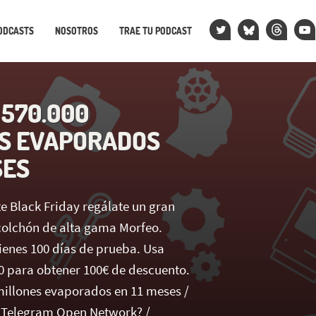
ODCASTS
NOSOTROS
TRAE TU PODCAST
 570.000
S EVAPORADOS
SES
e Black Friday regálate un gran
colchón de alta gama Morfeo.
tienes 100 días de prueba. Usa
0 para obtener 100€ de descuento.
 millones evaporados en 11 meses /
 Telegram Open Network? /