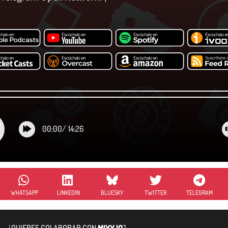
00:00
/
14:26
WHATSAPP
LINKEDIN
BLUESKY
TWITTER
TELEGRAM
¿QUIERES COLABORAR CON
MIXX.IO
?