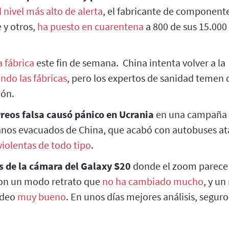
l nivel más alto de alerta
, el fabricante de component
 y otros,
ha puesto en cuarentena
a 800 de sus 15.00
a fábrica
este fin de semana. China intenta volver a la
ndo las fábricas
, pero los expertos de sanidad temen
ión.
reos falsa causó pánico en Ucrania
en una campaña 
nos evacuados de China, que acabó con autobuses ata
violentas de todo tipo
.
s de la cámara del Galaxy S20
donde el zoom parec
con un modo retrato que
no ha cambiado mucho
, y un
vídeo
muy bueno
. En unos días mejores análisis, seguro