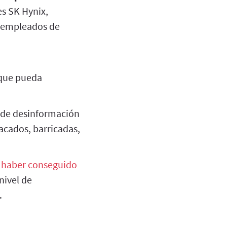
es SK Hynix,
0 empleados de
 que pueda
de desinformación
cados, barricadas,
e
haber conseguido
 nivel de
.