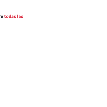
re
todas las