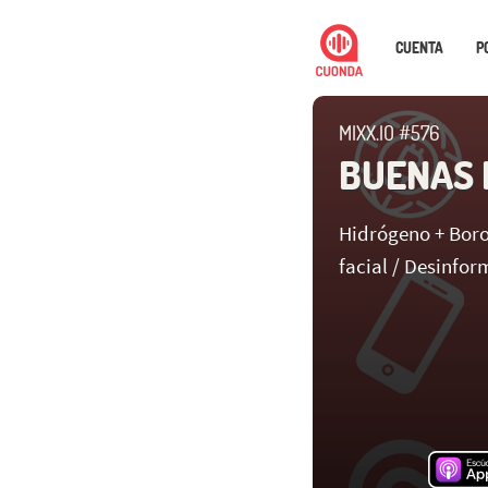
CUENTA
P
MIXX.IO #576
BUENAS 
Hidrógeno + Boro
facial / Desinfo