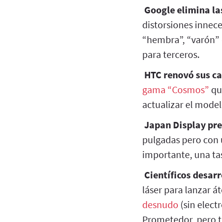
Google elimina la
distorsiones innece
“hembra”, “varón” 
para terceros.
HTC renovó sus ca
gama “Cosmos”
qu
actualizar el mode
Japan Display pre
pulgadas pero con 
importante, una tas
Científicos desar
láser para lanzar 
desnudo
(sin elect
Prometedor, pero t