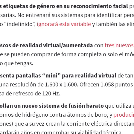
s etiquetas de género en su reconocimiento facial
pa
sarias. No entrenará sus sistemas para identificar pe
o “indefinido”,
ignorará esta variable
y también las eli
scos de realidad virtual/aumentada
con
tres nuevos
e se pueden comprar de forma completa o solo el mód
lo que tengas.
senta pantallas “mini” para realidad virtual
de tan 
una resolución de 1.600 x 1.600. Ofrecen 1.058 puntos
a de refresco de 120 Hz.
rollan un nuevo sistema de fusión barato
que utiliza
átomos de hidrógeno contra átomos de boro, y
produci
rones) que a su vez crean la corriente eléctrica direct
ardarán años en comprobar su viabilidad técnica.