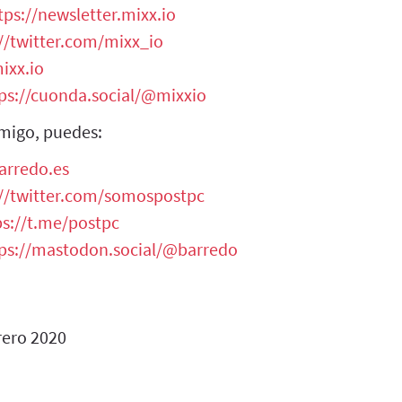
tps://newsletter.mixx.io
//twitter.com/mixx_io
ixx.io
ps://cuonda.social/@mixxio
migo, puedes:
arredo.es
://twitter.com/somospostpc
ps://t.me/postpc
ps://mastodon.social/@barredo
rero 2020