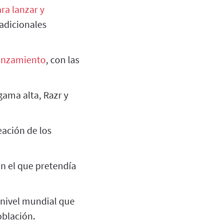
ra lanzar y
radicionales
lanzamiento
, con las
ama alta, Razr y
eación de los
n el que pretendía
 nivel mundial que
oblación.