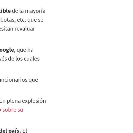
ible
de la mayoría
botas, etc. que se
sitan revaluar
Google
, que ha
vés de los cuales
funcionarios que
 En plena explosión
o sobre su
del país.
El