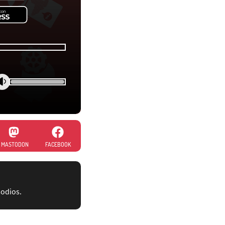
MASTODON
FACEBOOK
sodios.