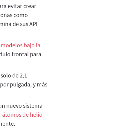
ra evitar crear
rsonas como
mina de sus API
 modelos bajo la
ulo frontal para
solo de 2,1
 por pulgada, y más
 un nuevo sistema
r átomos de helio
amente. —