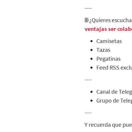
----
🌐 ¿Quieres escuch
ventajas ser cola
Camisetas
Tazas
Pegatinas
Feed RSS exclu
----
Canal de Tel
Grupo de Tel
----
Y recuerda que pue