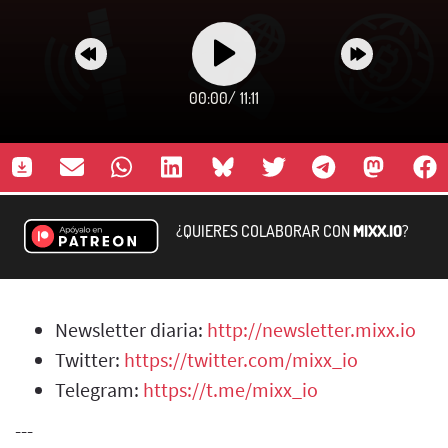
00:00
/
11:11
¿QUIERES COLABORAR CON
MIXX.IO
?
Newsletter diaria:
http://newsletter.mixx.io
Twitter:
https://twitter.com/mixx_io
Telegram:
https://t.me/mixx_io
---