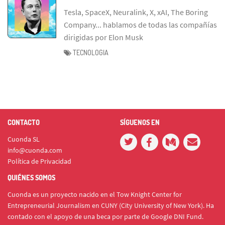
Tesla, SpaceX, Neuralink, X, xAI, The Boring
Company... hablamos de todas las compañías
dirigidas por Elon Musk
TECNOLOGIA
CONTACTO
SÍGUENOS EN
Cuonda SL
info@cuonda.com
Política de Privacidad
QUIÉNES SOMOS
Cuonda es un proyecto nacido en el Tow Knight Center for
Entrepreneurial Journalism en CUNY (City University of New York). Ha
contado con el apoyo de una beca por parte de Google DNI Fund.