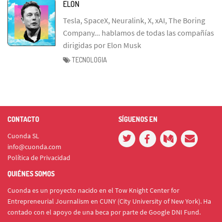
ELON
Tesla, SpaceX, Neuralink, X, xAI, The Boring
Company... hablamos de todas las compañías
dirigidas por Elon Musk
TECNOLOGIA
CONTACTO
SÍGUENOS EN
Cuonda SL
info@cuonda.com
Política de Privacidad
QUIÉNES SOMOS
Cuonda es un proyecto nacido en el Tow Knight Center for
Entrepreneurial Journalism en CUNY (City University of New York). Ha
contado con el apoyo de una beca por parte de Google DNI Fund.