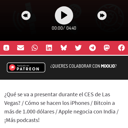
00:00
/
04:40
¿QUIERES COLABORAR CON
MIXX.IO
?
¿Qué se va a presentar durante el CES de Las
Vegas? / Cómo se hacen los iPhones / Bitcoin a
más de 1.000 dólares / Apple negocia con India /
¡Más podcasts!