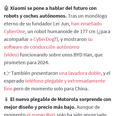
🤖
Xiaomi se pone a hablar del futuro con
robots y coches autónomos.
Tras un monólogo
eterno de su fundador Lei Jun,
han enseñado
CyberOne
, un robot humanoide de 177 cm (¿para
acompañar
a CyberDog
?), y mostraron
su
software de conducción autónomo
(vídeo)
funcionando sobre unos BYD Han, que
prometen para 2024.
👉 También presentaron
una lavadora doble
, y el
esperado
teléfono plegable y extremadamente
fino
pero de momento solo para China.
📱
El nuevo plegable de Motorola sorprende con
mejor diseño y precio más bajo.
Aunque de
momento
el nuevo Razr
solo ha sido anunciado