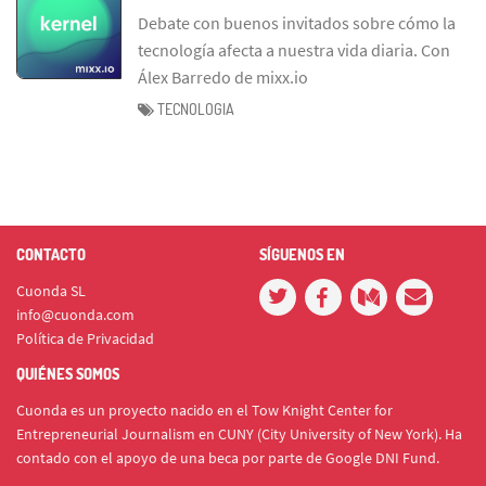
Debate con buenos invitados sobre cómo la
tecnología afecta a nuestra vida diaria. Con
Álex Barredo de mixx.io
TECNOLOGIA
CONTACTO
SÍGUENOS EN
Cuonda SL
info@cuonda.com
Política de Privacidad
QUIÉNES SOMOS
Cuonda es un proyecto nacido en el Tow Knight Center for
Entrepreneurial Journalism en CUNY (City University of New York). Ha
contado con el apoyo de una beca por parte de Google DNI Fund.