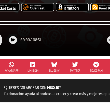
00:00
/
08:51
WHATSAPP
LINKEDIN
BLUESKY
TWITTER
TELEGRAM
¿QUIERES COLABORAR CON
MIXX.IO
?
Tu donación ayuda al podcast a crecer y crear más y mejores epi