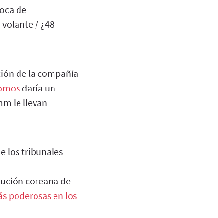
poca de
n volante / ¿48
ción de la compañía
nomos
daría un
m le llevan
e los tribunales
itución coreana de
ás poderosas en los