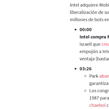
Intel adquiere Mob
liberalización de su
millones de bots en
00:00
Intel compra 
israelí que
cre
empujón a Int
ventaja (basta
03:26
Park
aban
garantiza
Los congr
1987 par
chaebol
c