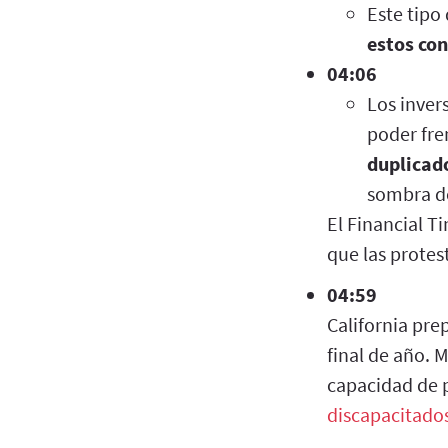
Este tipo
estos co
04:06
Los inver
poder fren
duplicado
sombra de
El Financial T
que las protes
04:59
California pre
final de año. 
capacidad de p
discapacitado