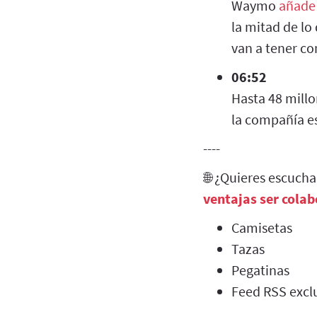
Waymo
añade
la mitad de lo
van a tener co
06:52
Hasta 48 millo
la compañía 
----
🌐 ¿Quieres escuch
ventajas ser cola
Camisetas
Tazas
Pegatinas
Feed RSS exclu