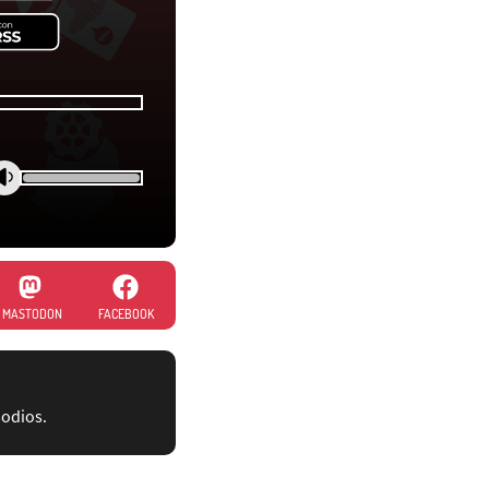
MASTODON
FACEBOOK
sodios.