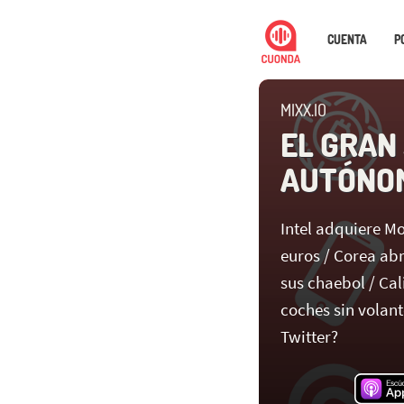
CUENTA
P
MIXX.IO
EL GRAN
AUTÓNOM
Intel adquiere Mo
euros / Corea ab
sus chaebol / Cal
coches sin volant
Twitter?