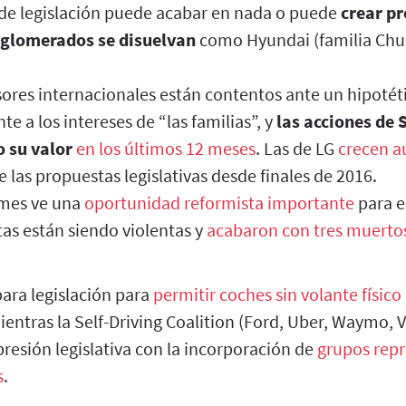
 de legislación puede acabar en nada o puede
crear pr
nglomerados se disuelvan
como Hyundai (familia Chu
sores internacionales están contentos ante un hipoté
te a los intereses de “las familias”, y
las acciones de
 su valor
en los últimos 12 meses
. Las de LG
crecen 
 las propuestas legislativas desde finales de 2016.
imes ve una
oportunidad reformista importante
para e
tas están siendo violentas y
acabaron con tres muerto
para legislación para
permitir coches sin volante físico
Mientras la Self-Driving Coalition (Ford, Uber, Waymo, 
resión legislativa con la incorporación de
grupos rep
s
.