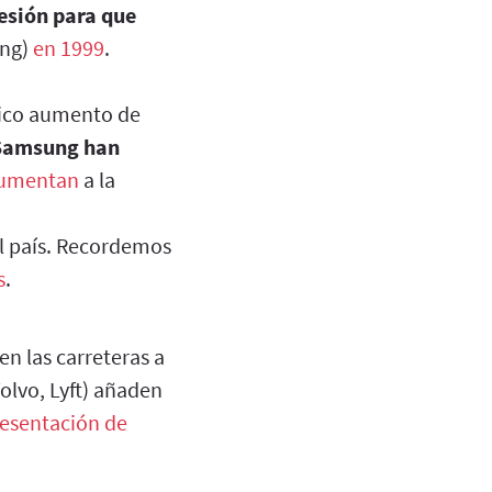
esión para que
ng)
en 1999
.
tico aumento de
 Samsung han
aumentan
a la
l país. Recordemos
s
.
en las carreteras a
Volvo, Lyft) añaden
resentación de