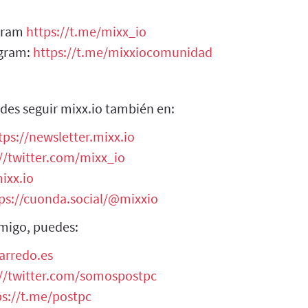
egram
https://t.me/mixx_io
egram:
https://t.me/mixxiocomunidad
des seguir mixx.io también en:
tps://newsletter.mixx.io
//twitter.com/mixx_io
ixx.io
ps://cuonda.social/@mixxio
migo, puedes:
arredo.es
://twitter.com/somospostpc
ps://t.me/postpc