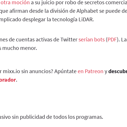
 otra moción
a su juicio por robo de secretos comercia
 que afirman desde la división de Alphabet se puede d
mplicado desplegar la tecnología LiDAR.
nes de cuentas activas de Twitter
serían bots
(
PDF
). L
es mucho menor.
ar mixx.io sin anuncios? Apúntate
en Patreon
y
descub
borador
.
sivo sin publicidad de todos los programas.