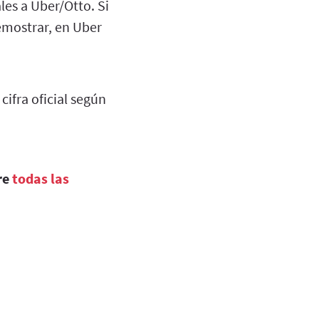
les a Uber/Otto. Si
emostrar, en Uber
a cifra oficial según
re
todas las