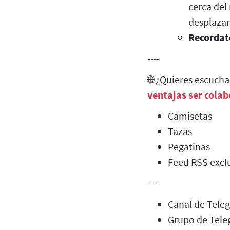
cerca del
desplazam
Recordat
----
🌐 ¿Quieres escuch
ventajas ser cola
Camisetas
Tazas
Pegatinas
Feed RSS exclu
----
Canal de Tel
Grupo de Tel