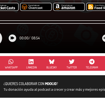
00:00
/
08:54
WHATSAPP
LINKEDIN
BLUESKY
TWITTER
TELEGRAM
¿QUIERES COLABORAR CON
MIXX.IO
?
Tu donación ayuda al podcast a crecer y crear más y mejores epi