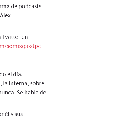
orma de podcasts
Álex
 Twitter en
com/somospostpc
do el día.
 la interna, sobre
nunca. Se habla de
r él y sus