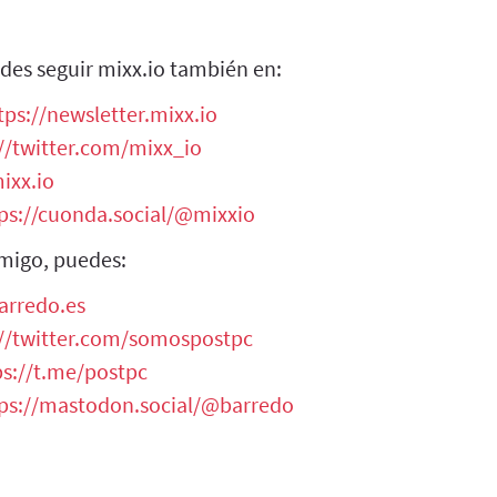
des seguir mixx.io también en:
tps://newsletter.mixx.io
//twitter.com/mixx_io
ixx.io
ps://cuonda.social/@mixxio
migo, puedes:
arredo.es
://twitter.com/somospostpc
ps://t.me/postpc
ps://mastodon.social/@barredo