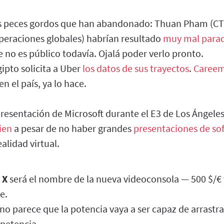
s peces gordos que han abandonado: Thuan Pham (CT
peraciones globales) habrían resultado
muy mal parad
e no es público todavía. Ojalá poder verlo pronto.
ipto solicita a Uber
los datos de sus trayectos
.
Caree
n el país, ya lo hace.
presentación de Microsoft durante el E3 de Los Ángeles
ien
a pesar de no haber grandes
presentaciones de sof
ealidad virtual.
 X
será el nombre de la nueva videoconsola — 500 $/€ y
e.
no parece que la potencia vaya a ser capaz de arrast
petencia.