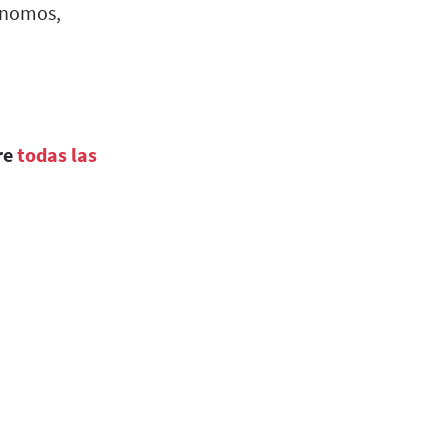
ónomos,
re
todas las