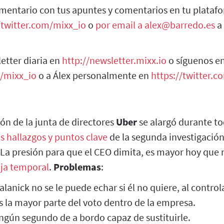
mentario con tus apuntes y comentarios en tu plataf
/twitter.com/mixx_io
o
por email a alex@barredo.es
a 
etter diaria en
http://newsletter.mixx.io
o síguenos en
m/mixx_io
o a Álex personalmente en
https://twitter.
ón de la junta de directores
Uber
se alargó durante to
os hallazgos y puntos clave
de la segunda investigación,
La presión para que el CEO dimita, es mayor hoy que 
aja temporal
.
Problemas
:
alanick no se le puede echar si él no quiere, al controla
s la mayor parte del voto dentro de la empresa.
ngún segundo de a bordo capaz de sustituirle.