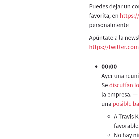
Puedes dejar un co
favorita, en
https:/
personalmente
Apúntate a la newsl
https://twitter.co
00:00
Ayer una reuni
Se
discutían l
la empresa. — 
una
posible b
A Travis K
favorable
No hay ni