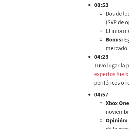
00:53
Dos de lo
(SVP de o
El inform
Bonus:
Eg
mercado e
04:23
Tuvo lugar la 
expertos fue b
periféricos o r
04:57
Xbox One
noviembr
Opinión:
de la com