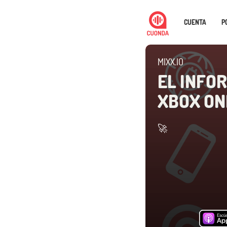
CUENTA
P
MIXX.IO
EL INFO
XBOX ON
🚀