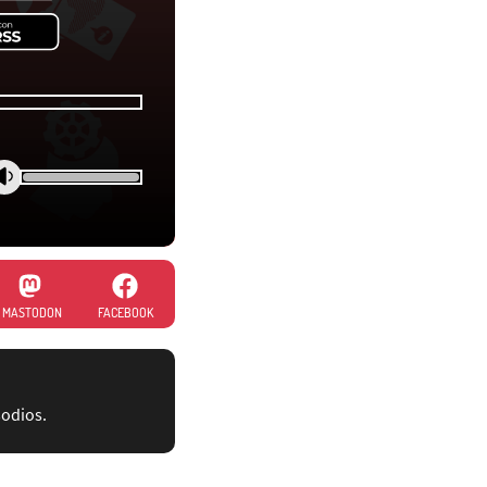
MASTODON
FACEBOOK
sodios.