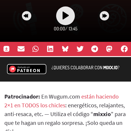
00:00
/
13:45
¿QUIERES COLABORAR CON
MIXX.IO
?
Patrocinador:
En Wugum.com
están haciendo
2×1 en TODOS los chicles
: energéticos, relajantes,
anti-resaca, etc. — Utiliza el código “
mixxio
” para
que te hagan un regalo sorpresa. ¡Solo queda un