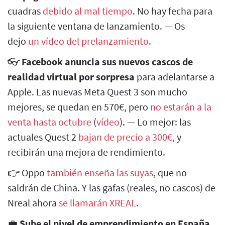
cuadras
debido al mal tiempo
. No hay fecha para
la siguiente ventana de lanzamiento. — Os
dejo
un vídeo del prelanzamiento
.
👓
Facebook anuncia sus nuevos cascos de
realidad virtual por sorpresa
para adelantarse a
Apple. Las nuevas Meta Quest 3 son mucho
mejores, se quedan en 570€, pero
no estarán a la
venta hasta octubre
(
vídeo
). — Lo mejor: las
actuales Quest 2
bajan de precio a 300€
, y
recibirán una mejora de rendimiento.
👉 Oppo
también enseña las suyas
, que no
saldrán de China. Y las gafas (reales, no cascos) de
Nreal ahora
se llamarán XREAL
.
💼
Sube el nivel de emprendimiento en España,