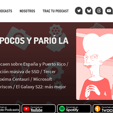
ODCASTS
NOSOTROS
TRAE TU PODCAST
POCOS Y PARIÓ LA
k caen sobre España y Puerto Rico /
ación masiva de SSD / Tercer
oxima Centauri / Microsoft
riscos / El Galaxy S22: más mejor