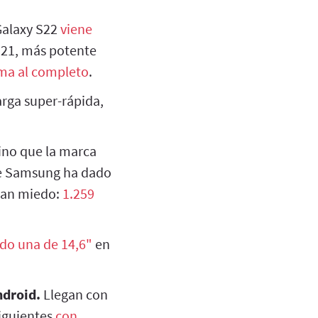
Galaxy S22
viene
S21, más potente
ma al completo
.
arga super-rápida,
no que la marca
ue Samsung ha dado
 dan miedo:
1.259
do una de 14,6"
en
ndroid.
Llegan con
siguientes
con