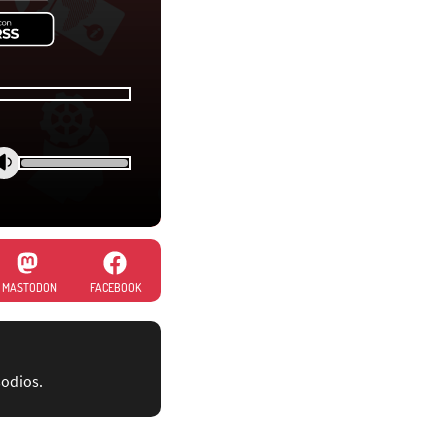
MASTODON
FACEBOOK
sodios.