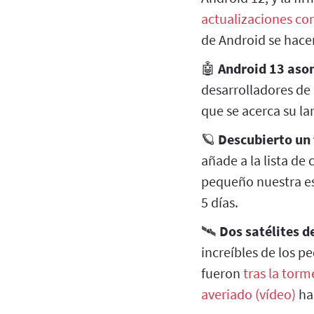
actualizaciones co
de Android se hace
🤖
Android 13 asom
desarrolladores de
que se acerca su l
🪐
Descubierto un 
añade a la lista de
pequeño nuestra es
5 días.
🛰️
Dos satélites d
increíbles de los p
fueron
tras la tor
averiado (vídeo)
h