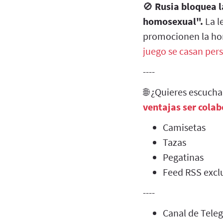
🚫
Rusia bloquea 
homosexual".
La l
promocionen la h
juego se casan per
----
🌐 ¿Quieres escuch
ventajas ser cola
Camisetas
Tazas
Pegatinas
Feed RSS exclu
----
Canal de Tel