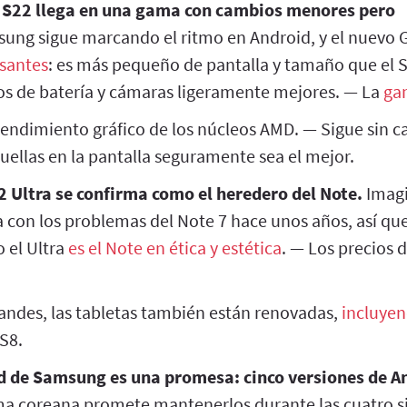
 S22 llega en una gama con cambios menores pero
ung sigue marcando el ritmo en Android, y el nuevo 
santes
: es más pequeño de pantalla y tamaño que el 
s de batería y cámaras ligeramente mejores. — La
ga
 rendimiento gráfico de los núcleos AMD. — Sigue sin c
uellas en la pantalla seguramente sea el mejor.
22 Ultra se confirma como el heredero del Note.
Imagi
con los problemas del Note 7 hace unos años, así q
o el Ultra
es el Note en ética y estética
. — Los precios
randes, las tabletas también están renovadas,
incluyen
S8.
d de Samsung es una promesa: cinco versiones de A
irma coreana promete mantenerlos durante las cuatro 