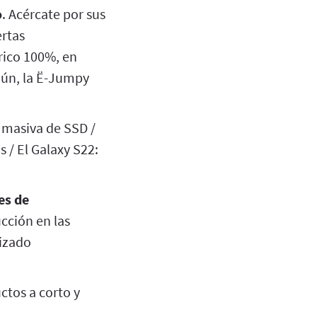
o
. Acércate por sus
ertas
trico 100%, en
 aún, la Ë-Jumpy
n masiva de SSD /
 / El Galaxy S22:
es de
cción en las
lizado
ctos a corto y