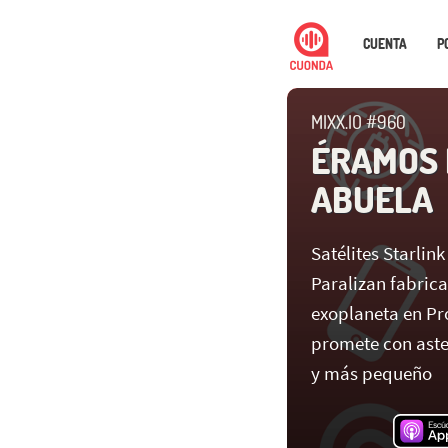
CUENTA
P
MIXX.IO #960
ÉRAMOS 
ABUELA
Satélites Starlin
Paralizan fabric
exoplaneta en Pr
promete con aste
y más pequeño