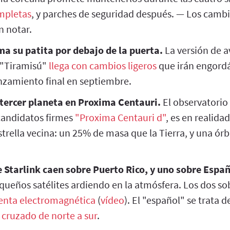
mpletas
, y parches de seguridad después. — Los cambi
n notar.
a su patita por debajo de la puerta.
La versión de 
 "Tiramisú"
llega con cambios ligeros
que irán engord
anzamiento final en septiembre.
tercer planeta en Proxima Centauri.
El observatorio
 candidatos firmes
"Proxima Centauri d"
, es en realida
trella vecina: un 25% de masa que la Tierra, y una ór
e Starlink caen sobre Puerto Rico, y uno sobre Espa
equeños satélites ardiendo en la atmósfera. Los dos so
menta electromagnética
(
vídeo
). El "español" se trata 
a
cruzado de norte a sur
.