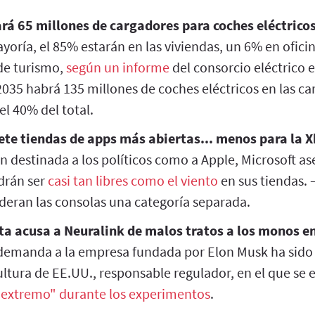
rá 65 millones de cargadores para coches eléctrico
oría, el 85% estarán en las viviendas, un 6% en oficin
 de turismo,
según un informe
del consorcio eléctrico 
035 habrá 135 millones de coches eléctricos en las ca
 40% del total.
te tiendas de apps más abiertas... menos para la X
n destinada a los políticos como a Apple, Microsoft as
drán ser
casi tan libres como el viento
en sus tiendas. 
deran las consolas una categoría separada.
a acusa a Neuralink de malos tratos a los monos en
demanda a la empresa fundada por Elon Musk ha sido 
ultura de EE.UU., responsable regulador, en el que s
 extremo" durante los experimentos
.