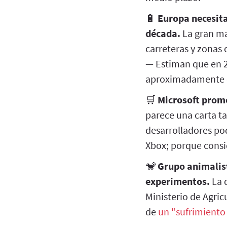
🔋
Europa necesita
década.
La gran may
carreteras y zonas
— Estiman que en 2
aproximadamente el
🛒
Microsoft prome
parece una carta ta
desarrolladores po
Xbox; porque consi
🐒
Grupo animalist
experimentos.
La 
Ministerio de Agric
de
un "sufrimiento