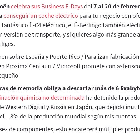
roën
celebra sus Business E-Days
del
7 al 20 de febrer
ra
conseguir un coche eléctrico
para tu negocio con of
 fantástico Ë-C4 eléctrico, el Ë-Berlingo también eléc
en versión de transporte, y si quieres algo más grande
liges.
caen sobre España y Puerto Rico / Paralizan fabricació
n Proxima Centauri / Microsoft promete con asteriscos
pequeño
icas de memoria obliga a descartar más de 6 Exabyt
nación química no determinada
ha detenido la produ
de Western Digital y Kioxia en Japón, que dejado inuti
... 8% de la producción mundial según mis cuentas.
asez de componentes, esto encarecerá múltiples produ