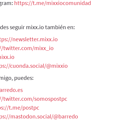
egram:
https://t.me/mixxiocomunidad
des seguir mixx.io también en:
tps://newsletter.mixx.io
//twitter.com/mixx_io
ixx.io
ps://cuonda.social/@mixxio
migo, puedes:
arredo.es
://twitter.com/somospostpc
ps://t.me/postpc
ps://mastodon.social/@barredo