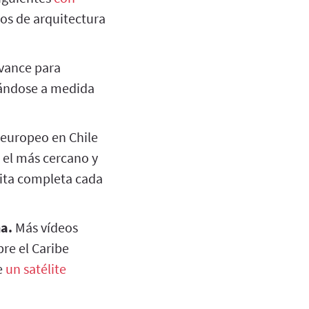
os de arquitectura
avance para
ándose a medida
 europeo en Chile
d el más cercano y
bita completa cada
ña.
Más vídeos
bre el Caribe
de
un satélite