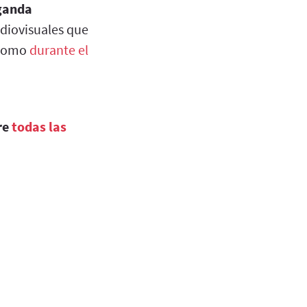
aganda
udiovisuales que
 como
durante el
re
todas las