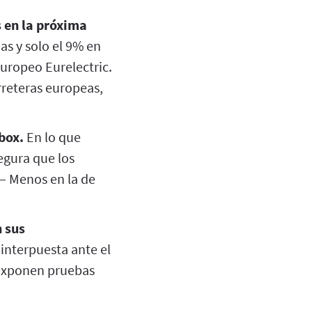
s en la próxima
as y solo el 9% en
europeo Eurelectric.
rreteras europeas,
box.
En lo que
egura que los
— Menos en la de
 sus
interpuesta ante el
e exponen pruebas