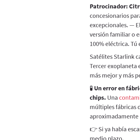
Patrocinador:
Cit
concesionarios pa
excepcionales. — El
versión familiar o 
100% eléctrica. Tú e
Satélites Starlink 
Tercer exoplaneta e
más mejor y más 
🧪
Un error en fábr
chips.
Una
contami
múltiples fábricas 
aproximadamente el
👉 Si ya había esc
medio plazo.