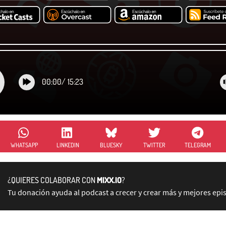
00:00
/
15:23
WHATSAPP
LINKEDIN
BLUESKY
TWITTER
TELEGRAM
¿QUIERES COLABORAR CON
MIXX.IO
?
Tu donación ayuda al podcast a crecer y crear más y mejores epi