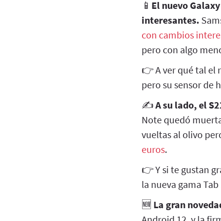
📱
El nuevo Galaxy
interesantes.
Sams
con cambios intere
pero con algo meno
👉 A ver qué tal el
pero su sensor de h
✍️
A su lado, el S
Note quedó muerta 
vueltas al olivo per
euros
.
👉 Y si te gustan g
la nueva gama Tab 
🆕
La gran noveda
Android 12, y la f