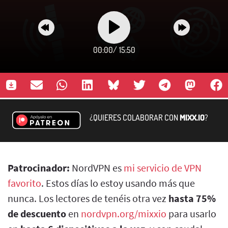
00:00
/
15:50
¿QUIERES COLABORAR CON
MIXX.IO
?
Patrocinador:
NordVPN es
mi servicio de VPN
favorito
. Estos días lo estoy usando más que
nunca. Los lectores de tenéis otra vez
hasta 75%
de descuento
en
nordvpn.org/mixxio
para usarlo