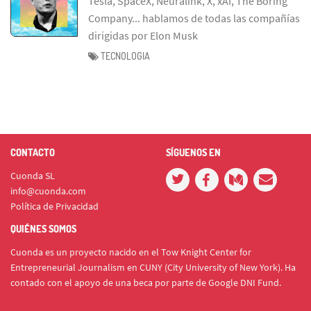
Tesla, SpaceX, Neuralink, X, xAI, The Boring
Company... hablamos de todas las compañías
dirigidas por Elon Musk
TECNOLOGIA
CONTACTO
SÍGUENOS EN
Cuonda SL
info@cuonda.com
Política de Privacidad
QUIÉNES SOMOS
Cuonda es un proyecto nacido en el Tow Knight Center for
Entrepreneurial Journalism en CUNY (City University of New York). Ha
contado con el apoyo de una beca por parte de Google DNI Fund.