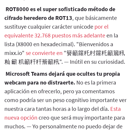
ROT8000 es el super sofisticado método de
cifrado heredero de ROT13
, que básicamente
sustituye cualquier carácter unicode
por el
equivalente 32.768 puestos más adelante
en la
lista (X8000 en hexadecimal). "Bienvenidos a
mixx.io"
se convierte en
"籫籲籮籷籿籮籷籲籭籸
籼 籪 籶籲粁粁簷籲籸". — Inútil en su curiosidad.
Microsoft Teams dejará que ocultes tu propia
webcam para no distraerte.
No es la primera
aplicación en ofrecerlo, pero ya comentamos
como podría ser un peso cognitivo importante ver
nuestra cara tantas horas a lo largo del día.
Esta
nueva opción
creo que será muy importante para
muchos. — Yo personalmente no puedo dejar de