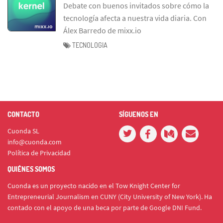
Debate con buenos invitados sobre cómo la
tecnología afecta a nuestra vida diaria. Con
Álex Barredo de mixx.io
TECNOLOGIA
CONTACTO
SÍGUENOS EN
Cuonda SL
info@cuonda.com
Política de Privacidad
QUIÉNES SOMOS
Cuonda es un proyecto nacido en el Tow Knight Center for
Entrepreneurial Journalism en CUNY (City University of New York). Ha
contado con el apoyo de una beca por parte de Google DNI Fund.