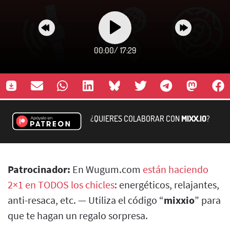
00:00
/
17:29
¿QUIERES COLABORAR CON
MIXX.IO
?
Patrocinador:
En Wugum.com
están haciendo
2×1 en TODOS los chicles
: energéticos, relajantes,
anti-resaca, etc. — Utiliza el código “
mixxio
” para
que te hagan un regalo sorpresa.