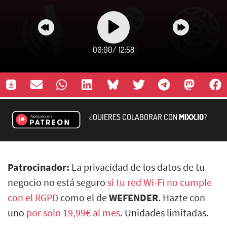
00:00
/
12:58
¿QUIERES COLABORAR CON
MIXX.IO
?
Patrocinador:
La privacidad de los datos de tu
negocio no está seguro
si tu red Wi-Fi no cumple
con el RGPD
como el de
WEFENDER
. Hazte con
uno
por solo 19,99€ al mes
. Unidades limitadas.