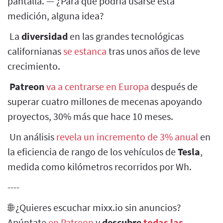
pantalla. — ¿Para qué podría usarse esta
medición, alguna idea?
La
diversidad
en las grandes tecnológicas
californianas
se estanca
tras unos años de leve
crecimiento.
Patreon
va a centrarse en Europa
después de
superar cuatro millones de mecenas apoyando
proyectos, 30% más que hace 10 meses.
Un análisis
revela un incremento de 3% anual
en
la eficiencia de rango de los vehículos de
Tesla
,
medida como kilómetros recorridos por Wh.
----
🌐 ¿Quieres escuchar mixx.io sin anuncios?
Apúntate
en Patreon
y
descubre
todas las