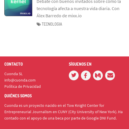
Debate con buenos invitados sobre cómo la
tecnología afecta a nuestra vida diaria. Con
Álex Barredo de mixx.io
TECNOLOGIA
CONTACTO
SÍGUENOS EN
Cuonda SL
info@cuonda.com
Política de Privacidad
QUIÉNES SOMOS
Cuonda es un proyecto nacido en el Tow Knight Center for
Entrepreneurial Journalism en CUNY (City University of New York). Ha
contado con el apoyo de una beca por parte de Google DNI Fund.